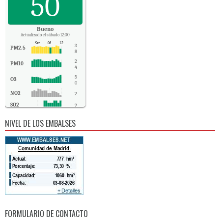
50
Bueno
Actualizado el sábado 12:00
3
PM2.5
8
2
PM10
4
5
O3
0
NO2
2
SO2
2
CO
0
NIVEL DE LOS EMBALSES
FORMULARIO DE CONTACTO