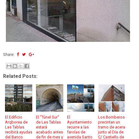
Share:
Related Posts:
El Edificio
El "Túnel Sur"
El
Los Bomberos
Arqborea de
de Las Tablas
Ayuntamiento
precintan un
Las Tablas
estará
recurre a las
tramo de acera
recibirá ayudas
acabado antes
farolas de
junto al Dia de
del Banco
de fin de mes y
avenida Santo
C/ Castiello de