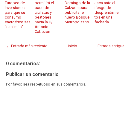
Europeo de
permitirá el
Domingo de la
Jaca ante el
Inversiones
paso de
Calzada para
riesgo de
para que su
ciclistas y
publicitar el
desprendimien
consumo
peatones
nuevo Bosque
tos en una
energético sea
hacia la C/
Metropolitano
fachada
"casi nulo"
Antonio
Cabezón
← Entrada más reciente
Inicio
Entrada antigua →
0 comentarios:
Publicar un comentario
Por favor, sea respetuoso en sus comentarios.