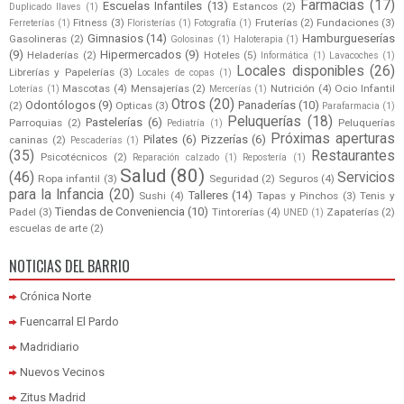
Farmacias
(17)
Escuelas Infantiles
(13)
Estancos
(2)
Duplicado llaves
(1)
Fitness
(3)
Fruterías
(2)
Fundaciones
(3)
Ferreterías
(1)
Floristerías
(1)
Fotografía
(1)
Gimnasios
(14)
Hamburgueserías
Gasolineras
(2)
Golosinas
(1)
Haloterapia
(1)
(9)
Hipermercados
(9)
Heladerías
(2)
Hoteles
(5)
Informática
(1)
Lavacoches
(1)
Locales disponibles
(26)
Librerías y Papelerías
(3)
Locales de copas
(1)
Mascotas
(4)
Mensajerías
(2)
Nutrición
(4)
Ocio Infantil
Loterías
(1)
Mercerías
(1)
Otros
(20)
Odontólogos
(9)
Panaderías
(10)
(2)
Opticas
(3)
Parafarmacia
(1)
Peluquerías
(18)
Pastelerías
(6)
Parroquias
(2)
Peluquerías
Pediatría
(1)
Próximas aperturas
Pilates
(6)
Pizzerías
(6)
caninas
(2)
Pescaderías
(1)
(35)
Restaurantes
Psicotécnicos
(2)
Reparación calzado
(1)
Repostería
(1)
Salud
(80)
(46)
Servicios
Ropa infantil
(3)
Seguridad
(2)
Seguros
(4)
para la Infancia
(20)
Talleres
(14)
Sushi
(4)
Tapas y Pinchos
(3)
Tenis y
Tiendas de Conveniencia
(10)
Padel
(3)
Tintorerías
(4)
Zapaterías
(2)
UNED
(1)
escuelas de arte
(2)
NOTICIAS DEL BARRIO
Crónica Norte
Fuencarral El Pardo
Madridiario
Nuevos Vecinos
Zitus Madrid