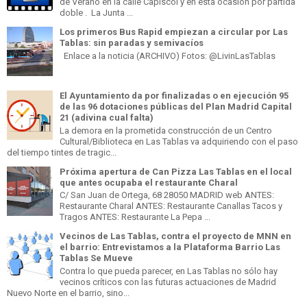
de Verano en la calle Capiscol y en esta ocasión por partida
doble . La Junta ...
Los primeros Bus Rapid empiezan a circular por Las
Tablas: sin paradas y semivacíos
Enlace a la noticia (ARCHIVO) Fotos: @LivinLasTablas
El Ayuntamiento da por finalizadas o en ejecución 95
de las 96 dotaciones públicas del Plan Madrid Capital
21 (adivina cual falta)
La demora en la prometida construcción de un Centro
Cultural/Biblioteca en Las Tablas va adquiriendo con el paso
del tiempo tintes de tragic...
Próxima apertura de Can Pizza Las Tablas en el local
que antes ocupaba el restaurante Charal
C/ San Juan de Ortega, 68 28050 MADRID web ANTES:
Restaurante Charal ANTES: Restaurante Canallas Tacos y
Tragos ANTES: Restaurante La Pepa ...
Vecinos de Las Tablas, contra el proyecto de MNN en
el barrio: Entrevistamos a la Plataforma Barrio Las
Tablas Se Mueve
Contra lo que pueda parecer, en Las Tablas no sólo hay
vecinos críticos con las futuras actuaciones de Madrid
Nuevo Norte en el barrio, sino...