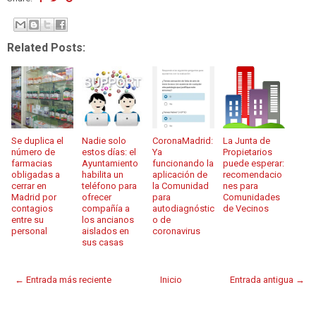
Related Posts:
Se duplica el
Nadie solo
CoronaMadrid:
La Junta de
número de
estos días: el
Ya
Propietarios
farmacias
Ayuntamiento
funcionando la
puede esperar:
obligadas a
habilita un
aplicación de
recomendacio
cerrar en
teléfono para
la Comunidad
nes para
Madrid por
ofrecer
para
Comunidades
contagios
compañía a
autodiagnóstic
de Vecinos
entre su
los ancianos
o de
personal
aislados en
coronavirus
sus casas
← Entrada más reciente
Inicio
Entrada antigua →