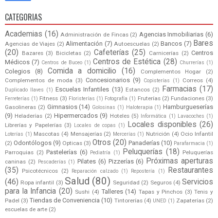
CATEGORIAS
Academias
(16)
Agencias Inmobiliarias
(6)
Administración de Fincas
(2)
Bares
Alimentación
(7)
Bancos
(7)
Agencias de Viajes
(2)
Autoescuelas
(2)
(20)
Cafeterías
(25)
Centros
Bazares
(3)
Bicicletas
(2)
Carnicerías
(2)
Centros de Estética
(28)
Médicos
(7)
Centros de Buceo
(1)
Churrerías
(1)
Comida a domicilio
(16)
Colegios
(8)
Complementos Hogar
(2)
Concesionarios
(9)
Complementos de moda
(3)
Correos
(4)
Copisterías
(1)
Farmacias
(17)
Escuelas Infantiles
(13)
Estancos
(2)
Duplicado llaves
(1)
Fitness
(3)
Fruterías
(2)
Fundaciones
(3)
Ferreterías
(1)
Floristerías
(1)
Fotografía
(1)
Gimnasios
(14)
Hamburgueserías
Gasolineras
(2)
Golosinas
(1)
Haloterapia
(1)
(9)
Hipermercados
(9)
Heladerías
(2)
Hoteles
(5)
Informática
(1)
Lavacoches
(1)
Locales disponibles
(26)
Librerías y Papelerías
(3)
Locales de copas
(1)
Mascotas
(4)
Mensajerías
(2)
Nutrición
(4)
Ocio Infantil
Loterías
(1)
Mercerías
(1)
Otros
(20)
Odontólogos
(9)
Panaderías
(10)
(2)
Opticas
(3)
Parafarmacia
(1)
Peluquerías
(18)
Pastelerías
(6)
Parroquias
(2)
Peluquerías
Pediatría
(1)
Próximas aperturas
Pilates
(6)
Pizzerías
(6)
caninas
(2)
Pescaderías
(1)
(35)
Restaurantes
Psicotécnicos
(2)
Reparación calzado
(1)
Repostería
(1)
Salud
(80)
(46)
Servicios
Ropa infantil
(3)
Seguridad
(2)
Seguros
(4)
para la Infancia
(20)
Talleres
(14)
Sushi
(4)
Tapas y Pinchos
(3)
Tenis y
Tiendas de Conveniencia
(10)
Padel
(3)
Tintorerías
(4)
Zapaterías
(2)
UNED
(1)
escuelas de arte
(2)