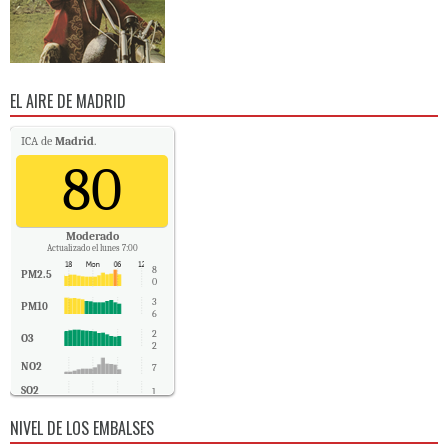
EL AIRE DE MADRID
ICA de
Madrid
.
80
Moderado
Actualizado el lunes 7:00
8
PM2.5
0
3
PM10
6
2
O3
2
NO2
7
SO2
1
CO
0
NIVEL DE LOS EMBALSES