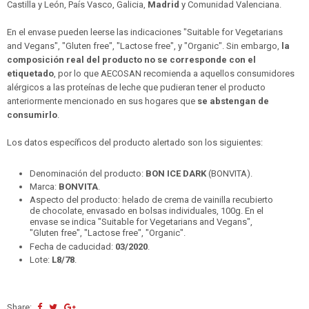
Castilla y León, País Vasco, Galicia,
Madrid
y Comunidad Valenciana.
En el envase pueden leerse las indicaciones "Suitable for Vegetarians
and Vegans", "Gluten free", "Lactose free", y "Organic". Sin embargo,
la
composición real del producto no se corresponde con el
etiquetado
, por lo que AECOSAN recomienda a aquellos consumidores
alérgicos a las proteínas de leche que pudieran tener el producto
anteriormente mencionado en sus hogares que
se abstengan de
consumirlo
.
Los datos específicos del producto alertado son los siguientes:
Denominación del producto:
BON ICE DARK
(BONVITA).
Marca:
BONVITA
.
Aspecto del producto: helado de crema de vainilla recubierto
de chocolate, envasado en bolsas individuales, 100g. En el
envase se indica "Suitable for Vegetarians and Vegans",
"Gluten free", "Lactose free", "Organic".
Fecha de caducidad:
03/2020
.
Lote:
L8/78
.
Share: