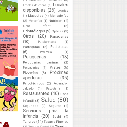
Locales
Locales de copas
(1)
disponibles
(26)
Loterías
Mascotas
(4)
Mensajerías
(1)
(2)
Nutrición
(4)
Mercerías
(1)
Ocio Infantil
(2)
Odontólogos
(9)
Opticas
(3)
Otros
(20)
Panaderías
(10)
Parafarmacia
(1)
Pastelerías
Parroquias
(2)
(6)
Pediatría
(1)
Peluquerías
(18)
Peluquerías caninas
(2)
Pilates
(6)
Pescaderías
(1)
Próximas
Pizzerías
(6)
aperturas
(35)
Psicotécnicos
(2)
Reparación
calzado
(1)
Repostería
(1)
Restaurantes
(46)
Ropa
Salud
(80)
infantil
(3)
Seguridad
(2)
Seguros
(4)
Servicios para la
Infancia
(20)
Sushi
(4)
Talleres
(14)
Tapas y Pinchos
Tiendas
(3)
Tenis y Padel
(3)