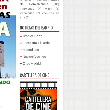
de Conveniencia
(10)
Tintorerías
(4)
UNED
(1)
Zapaterías
(2)
escuelas de
arte
(2)
NOTICIAS DEL BARRIO
Crónica Norte
Fuencarral El Pardo
Madridiario
Nuevos Vecinos
Zitus Madrid
CARTELERA DE CINE