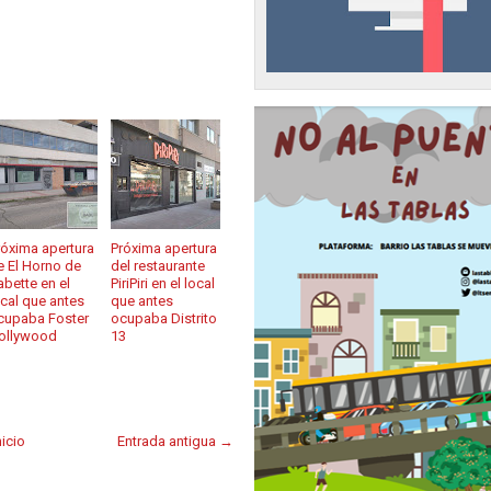
róxima apertura
Próxima apertura
e El Horno de
del restaurante
abette en el
PiriPiri en el local
ocal que antes
que antes
cupaba Foster
ocupaba Distrito
ollywood
13
nicio
Entrada antigua →