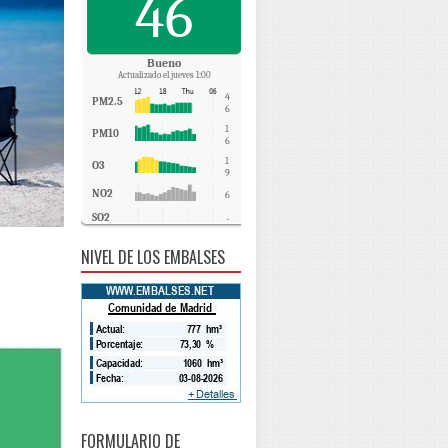
46
Bueno
Actualizado el jueves 1:00
4
PM2.5
6
1
PM10
6
1
O3
9
NO2
6
SO2
-
CO
0
NIVEL DE LOS EMBALSES
FORMULARIO DE