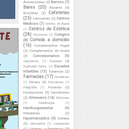
Bancos
(7)
Autoescuelas
(2)
Bares
(20)
Bazares
(3)
Cafeterías
Bicicletas
(2)
(25)
Centros
Carnicerías
(2)
Médicos
(7)
Centros de Buceo
Centros de Estética
(1)
(28)
Colegios
Churrerías
(1)
Comida a domicilio
(8)
(16)
Complementos Hogar
(2)
Complementos de moda
Concesionarios
(9)
(3)
Correos
(4)
Copisterías
(1)
Escuelas
Duplicado llaves
(1)
Infantiles
(13)
Estancos
(2)
Farmacias
(17)
Ferreterías
Fitness
(3)
(1)
Floristerías
(1)
Fruterías
(2)
Fotografía
(1)
Fundaciones
(3)
Gasolineras
Gimnasios
(14)
(2)
Golosinas
(1)
Haloterapia
(1)
Hamburgueserías
(9)
Heladerías
(2)
Hipermercados
(9)
Hoteles
(5)
Informática
(1)
Lavacoches
Librerías y Papelerías
(3)
(1)