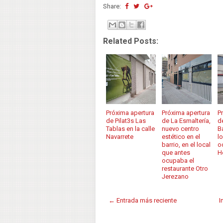
Share:
Related Posts:
Próxima apertura
Próxima apertura
P
de Pilat3s Las
de La Esmaltería,
d
Tablas en la calle
nuevo centro
B
Navarrete
estético en el
l
barrio, en el local
o
que antes
H
ocupaba el
restaurante Otro
Jerezano
← Entrada más reciente
I