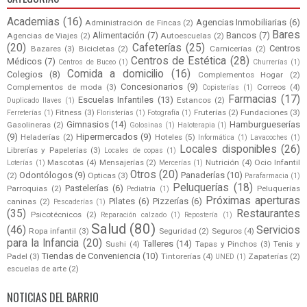
Academias
(16)
Agencias Inmobiliarias
(6)
Administración de Fincas
(2)
Bares
Alimentación
(7)
Bancos
(7)
Agencias de Viajes
(2)
Autoescuelas
(2)
(20)
Cafeterías
(25)
Centros
Bazares
(3)
Bicicletas
(2)
Carnicerías
(2)
Centros de Estética
(28)
Médicos
(7)
Centros de Buceo
(1)
Churrerías
(1)
Comida a domicilio
(16)
Colegios
(8)
Complementos Hogar
(2)
Concesionarios
(9)
Complementos de moda
(3)
Correos
(4)
Copisterías
(1)
Farmacias
(17)
Escuelas Infantiles
(13)
Estancos
(2)
Duplicado llaves
(1)
Fitness
(3)
Fruterías
(2)
Fundaciones
(3)
Ferreterías
(1)
Floristerías
(1)
Fotografía
(1)
Gimnasios
(14)
Hamburgueserías
Gasolineras
(2)
Golosinas
(1)
Haloterapia
(1)
(9)
Hipermercados
(9)
Heladerías
(2)
Hoteles
(5)
Informática
(1)
Lavacoches
(1)
Locales disponibles
(26)
Librerías y Papelerías
(3)
Locales de copas
(1)
Mascotas
(4)
Mensajerías
(2)
Nutrición
(4)
Ocio Infantil
Loterías
(1)
Mercerías
(1)
Otros
(20)
Odontólogos
(9)
Panaderías
(10)
(2)
Opticas
(3)
Parafarmacia
(1)
Peluquerías
(18)
Pastelerías
(6)
Parroquias
(2)
Peluquerías
Pediatría
(1)
Próximas aperturas
Pilates
(6)
Pizzerías
(6)
caninas
(2)
Pescaderías
(1)
(35)
Restaurantes
Psicotécnicos
(2)
Reparación calzado
(1)
Repostería
(1)
Salud
(80)
(46)
Servicios
Ropa infantil
(3)
Seguridad
(2)
Seguros
(4)
para la Infancia
(20)
Talleres
(14)
Sushi
(4)
Tapas y Pinchos
(3)
Tenis y
Tiendas de Conveniencia
(10)
Padel
(3)
Tintorerías
(4)
Zapaterías
(2)
UNED
(1)
escuelas de arte
(2)
NOTICIAS DEL BARRIO