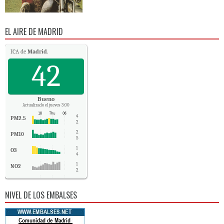
EL AIRE DE MADRID
ICA de
Madrid
.
42
Bueno
Actualizado el jueves 3:00
4
PM2.5
2
2
PM10
5
1
O3
4
1
NO2
2
SO2
-
NIVEL DE LOS EMBALSES
CO
-