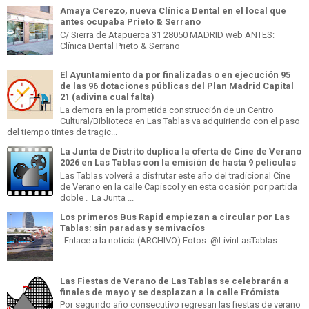
Amaya Cerezo, nueva Clínica Dental en el local que
antes ocupaba Prieto & Serrano
C/ Sierra de Atapuerca 31 28050 MADRID web ANTES:
Clínica Dental Prieto & Serrano
El Ayuntamiento da por finalizadas o en ejecución 95
de las 96 dotaciones públicas del Plan Madrid Capital
21 (adivina cual falta)
La demora en la prometida construcción de un Centro
Cultural/Biblioteca en Las Tablas va adquiriendo con el paso
del tiempo tintes de tragic...
La Junta de Distrito duplica la oferta de Cine de Verano
2026 en Las Tablas con la emisión de hasta 9 películas
Las Tablas volverá a disfrutar este año del tradicional Cine
de Verano en la calle Capiscol y en esta ocasión por partida
doble . La Junta ...
Los primeros Bus Rapid empiezan a circular por Las
Tablas: sin paradas y semivacíos
Enlace a la noticia (ARCHIVO) Fotos: @LivinLasTablas
Las Fiestas de Verano de Las Tablas se celebrarán a
finales de mayo y se desplazan a la calle Frómista
Por segundo año consecutivo regresan las fiestas de verano