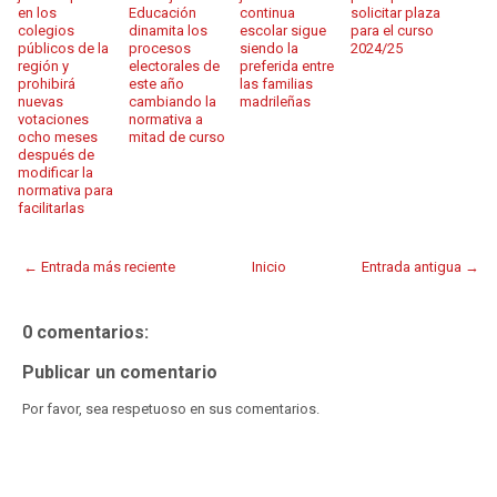
en los
Educación
continua
solicitar plaza
colegios
dinamita los
escolar sigue
para el curso
públicos de la
procesos
siendo la
2024/25
región y
electorales de
preferida entre
prohibirá
este año
las familias
nuevas
cambiando la
madrileñas
votaciones
normativa a
ocho meses
mitad de curso
después de
modificar la
normativa para
facilitarlas
← Entrada más reciente
Inicio
Entrada antigua →
0 comentarios:
Publicar un comentario
Por favor, sea respetuoso en sus comentarios.