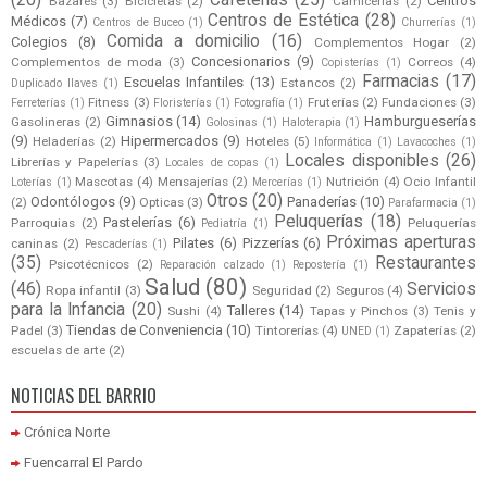
(20)
Cafeterías
(25)
Centros
Bazares
(3)
Bicicletas
(2)
Carnicerías
(2)
Centros de Estética
(28)
Médicos
(7)
Centros de Buceo
(1)
Churrerías
(1)
Comida a domicilio
(16)
Colegios
(8)
Complementos Hogar
(2)
Concesionarios
(9)
Complementos de moda
(3)
Correos
(4)
Copisterías
(1)
Farmacias
(17)
Escuelas Infantiles
(13)
Estancos
(2)
Duplicado llaves
(1)
Fitness
(3)
Fruterías
(2)
Fundaciones
(3)
Ferreterías
(1)
Floristerías
(1)
Fotografía
(1)
Gimnasios
(14)
Hamburgueserías
Gasolineras
(2)
Golosinas
(1)
Haloterapia
(1)
(9)
Hipermercados
(9)
Heladerías
(2)
Hoteles
(5)
Informática
(1)
Lavacoches
(1)
Locales disponibles
(26)
Librerías y Papelerías
(3)
Locales de copas
(1)
Mascotas
(4)
Mensajerías
(2)
Nutrición
(4)
Ocio Infantil
Loterías
(1)
Mercerías
(1)
Otros
(20)
Odontólogos
(9)
Panaderías
(10)
(2)
Opticas
(3)
Parafarmacia
(1)
Peluquerías
(18)
Pastelerías
(6)
Parroquias
(2)
Peluquerías
Pediatría
(1)
Próximas aperturas
Pilates
(6)
Pizzerías
(6)
caninas
(2)
Pescaderías
(1)
(35)
Restaurantes
Psicotécnicos
(2)
Reparación calzado
(1)
Repostería
(1)
Salud
(80)
(46)
Servicios
Ropa infantil
(3)
Seguridad
(2)
Seguros
(4)
para la Infancia
(20)
Talleres
(14)
Sushi
(4)
Tapas y Pinchos
(3)
Tenis y
Tiendas de Conveniencia
(10)
Padel
(3)
Tintorerías
(4)
Zapaterías
(2)
UNED
(1)
escuelas de arte
(2)
NOTICIAS DEL BARRIO
Crónica Norte
Fuencarral El Pardo