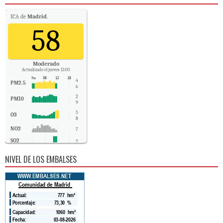
ICA de
Madrid
.
58
Moderado
Actualizado el jueves 13:00
4
PM2.5
6
2
PM10
9
5
O3
8
NO2
7
SO2
2
CO
-
NIVEL DE LOS EMBALSES