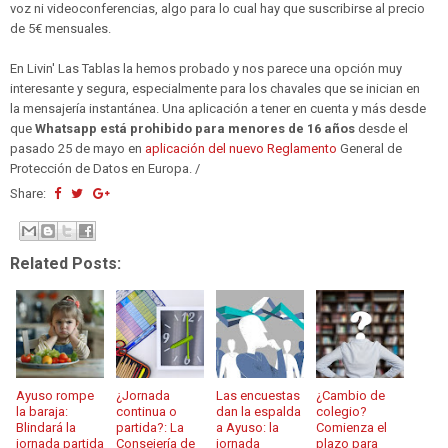
voz ni videoconferencias, algo para lo cual hay que suscribirse al precio
de 5€ mensuales.
En Livin' Las Tablas la hemos probado y nos parece una opción muy
interesante y segura, especialmente para los chavales que se inician en
la mensajería instantánea. Una aplicación a tener en cuenta y más desde
que
Whatsapp está prohibido para menores de 16 años
desde el
pasado 25 de mayo en
aplicación del nuevo Reglamento
General de
Protección de Datos en Europa. /
Share:
Related Posts:
Ayuso rompe
¿Jornada
Las encuestas
¿Cambio de
la baraja:
continua o
dan la espalda
colegio?
Blindará la
partida?: La
a Ayuso: la
Comienza el
jornada partida
Consejería de
jornada
plazo para