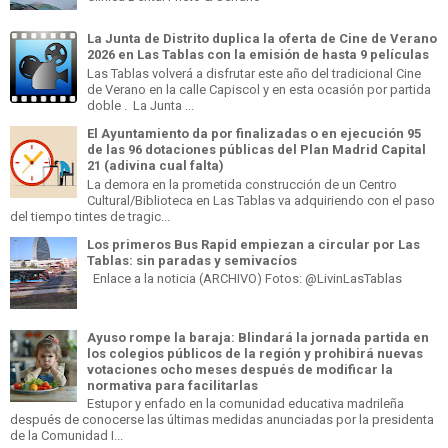
La Junta de Distrito duplica la oferta de Cine de Verano
2026 en Las Tablas con la emisión de hasta 9 películas
Las Tablas volverá a disfrutar este año del tradicional Cine
de Verano en la calle Capiscol y en esta ocasión por partida
doble . La Junta ...
El Ayuntamiento da por finalizadas o en ejecución 95
de las 96 dotaciones públicas del Plan Madrid Capital
21 (adivina cual falta)
La demora en la prometida construcción de un Centro
Cultural/Biblioteca en Las Tablas va adquiriendo con el paso
del tiempo tintes de tragic...
Los primeros Bus Rapid empiezan a circular por Las
Tablas: sin paradas y semivacíos
Enlace a la noticia (ARCHIVO) Fotos: @LivinLasTablas
Ayuso rompe la baraja: Blindará la jornada partida en
los colegios públicos de la región y prohibirá nuevas
votaciones ocho meses después de modificar la
normativa para facilitarlas
Estupor y enfado en la comunidad educativa madrileña
después de conocerse las últimas medidas anunciadas por la presidenta
de la Comunidad I...