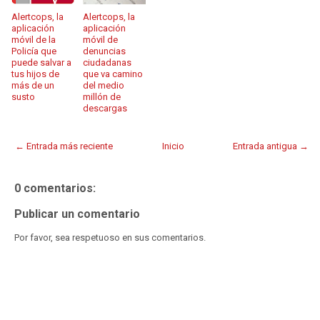
Alertcops, la
Alertcops, la
aplicación
aplicación
móvil de la
móvil de
Policía que
denuncias
puede salvar a
ciudadanas
tus hijos de
que va camino
más de un
del medio
susto
millón de
descargas
← Entrada más reciente
Inicio
Entrada antigua →
0 comentarios:
Publicar un comentario
Por favor, sea respetuoso en sus comentarios.