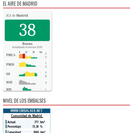
EL AIRE DE MADRID
ICA de
Madrid
.
38
Bueno
Actualizado el viernes 21:00
3
PM2.5
0
1
PM10
0
3
O3
8
NO2
3
SO2
1
CO
0
NIVEL DE LOS EMBALSES