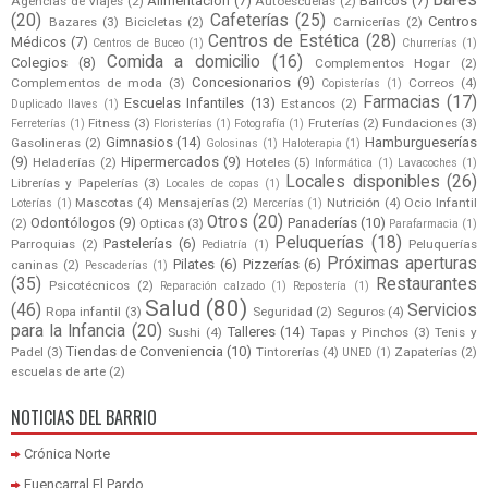
Alimentación
(7)
Bancos
(7)
Agencias de Viajes
(2)
Autoescuelas
(2)
(20)
Cafeterías
(25)
Centros
Bazares
(3)
Bicicletas
(2)
Carnicerías
(2)
Centros de Estética
(28)
Médicos
(7)
Centros de Buceo
(1)
Churrerías
(1)
Comida a domicilio
(16)
Colegios
(8)
Complementos Hogar
(2)
Concesionarios
(9)
Complementos de moda
(3)
Correos
(4)
Copisterías
(1)
Farmacias
(17)
Escuelas Infantiles
(13)
Estancos
(2)
Duplicado llaves
(1)
Fitness
(3)
Fruterías
(2)
Fundaciones
(3)
Ferreterías
(1)
Floristerías
(1)
Fotografía
(1)
Gimnasios
(14)
Hamburgueserías
Gasolineras
(2)
Golosinas
(1)
Haloterapia
(1)
(9)
Hipermercados
(9)
Heladerías
(2)
Hoteles
(5)
Informática
(1)
Lavacoches
(1)
Locales disponibles
(26)
Librerías y Papelerías
(3)
Locales de copas
(1)
Mascotas
(4)
Mensajerías
(2)
Nutrición
(4)
Ocio Infantil
Loterías
(1)
Mercerías
(1)
Otros
(20)
Odontólogos
(9)
Panaderías
(10)
(2)
Opticas
(3)
Parafarmacia
(1)
Peluquerías
(18)
Pastelerías
(6)
Parroquias
(2)
Peluquerías
Pediatría
(1)
Próximas aperturas
Pilates
(6)
Pizzerías
(6)
caninas
(2)
Pescaderías
(1)
(35)
Restaurantes
Psicotécnicos
(2)
Reparación calzado
(1)
Repostería
(1)
Salud
(80)
(46)
Servicios
Ropa infantil
(3)
Seguridad
(2)
Seguros
(4)
para la Infancia
(20)
Talleres
(14)
Sushi
(4)
Tapas y Pinchos
(3)
Tenis y
Tiendas de Conveniencia
(10)
Padel
(3)
Tintorerías
(4)
Zapaterías
(2)
UNED
(1)
escuelas de arte
(2)
NOTICIAS DEL BARRIO
Crónica Norte
Fuencarral El Pardo