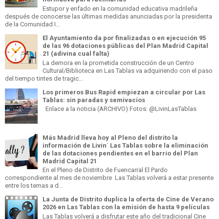
Estupor y enfado en la comunidad educativa madrileña
después de conocerse las últimas medidas anunciadas por la presidenta
de la Comunidad I...
El Ayuntamiento da por finalizadas o en ejecución 95
de las 96 dotaciones públicas del Plan Madrid Capital
21 (adivina cual falta)
La demora en la prometida construcción de un Centro
Cultural/Biblioteca en Las Tablas va adquiriendo con el paso
del tiempo tintes de tragic...
Los primeros Bus Rapid empiezan a circular por Las
Tablas: sin paradas y semivacíos
Enlace a la noticia (ARCHIVO) Fotos: @LivinLasTablas
Más Madrid lleva hoy al Pleno del distrito la
información de Livin´ Las Tablas sobre la eliminación
de las dotaciones pendientes en el barrio del Plan
Madrid Capital 21
En el Pleno de Distrito de Fuencarral El Pardo
correspondiente al mes de noviembre Las Tablas volverá a estar presente
entre los temas a d...
La Junta de Distrito duplica la oferta de Cine de Verano
2026 en Las Tablas con la emisión de hasta 9 películas
Las Tablas volverá a disfrutar este año del tradicional Cine