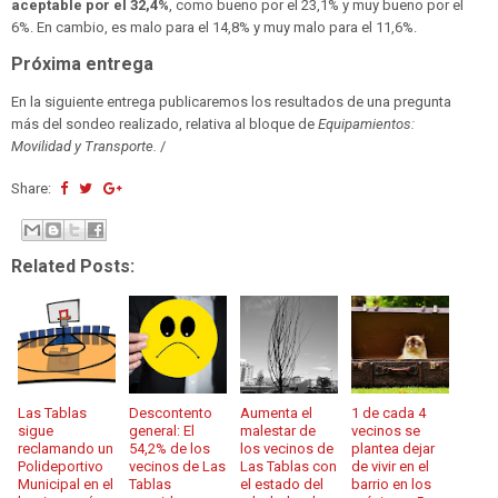
aceptable por el 32,4%
, como bueno por el 23,1% y muy bueno por el
6%. En cambio, es malo para el 14,8% y muy malo para el 11,6%.
Próxima entrega
En la siguiente entrega publicaremos los resultados de una pregunta
más del sondeo realizado, relativa al bloque de
Equipamientos:
Movilidad y Transporte.
/
Share:
Related Posts:
Las Tablas
Descontento
Aumenta el
1 de cada 4
sigue
general: El
malestar de
vecinos se
reclamando un
54,2% de los
los vecinos de
plantea dejar
Polideportivo
vecinos de Las
Las Tablas con
de vivir en el
Municipal en el
Tablas
el estado del
barrio en los