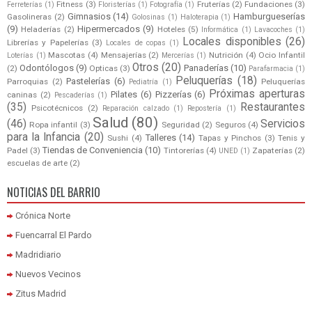
Fitness
(3)
Fruterías
(2)
Fundaciones
(3)
Ferreterías
(1)
Floristerías
(1)
Fotografía
(1)
Gimnasios
(14)
Hamburgueserías
Gasolineras
(2)
Golosinas
(1)
Haloterapia
(1)
(9)
Hipermercados
(9)
Heladerías
(2)
Hoteles
(5)
Informática
(1)
Lavacoches
(1)
Locales disponibles
(26)
Librerías y Papelerías
(3)
Locales de copas
(1)
Mascotas
(4)
Mensajerías
(2)
Nutrición
(4)
Ocio Infantil
Loterías
(1)
Mercerías
(1)
Otros
(20)
Odontólogos
(9)
Panaderías
(10)
(2)
Opticas
(3)
Parafarmacia
(1)
Peluquerías
(18)
Pastelerías
(6)
Parroquias
(2)
Peluquerías
Pediatría
(1)
Próximas aperturas
Pilates
(6)
Pizzerías
(6)
caninas
(2)
Pescaderías
(1)
(35)
Restaurantes
Psicotécnicos
(2)
Reparación calzado
(1)
Repostería
(1)
Salud
(80)
(46)
Servicios
Ropa infantil
(3)
Seguridad
(2)
Seguros
(4)
para la Infancia
(20)
Talleres
(14)
Sushi
(4)
Tapas y Pinchos
(3)
Tenis y
Tiendas de Conveniencia
(10)
Padel
(3)
Tintorerías
(4)
Zapaterías
(2)
UNED
(1)
escuelas de arte
(2)
NOTICIAS DEL BARRIO
Crónica Norte
Fuencarral El Pardo
Madridiario
Nuevos Vecinos
Zitus Madrid