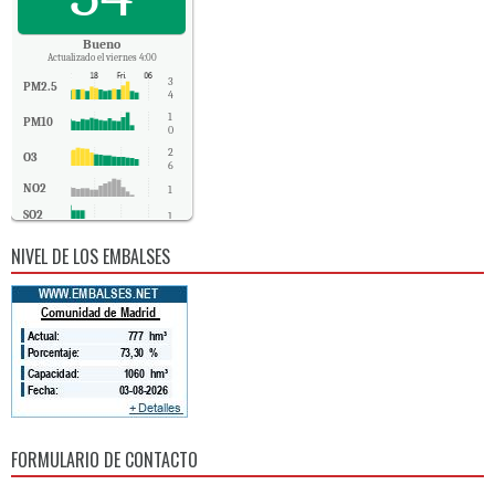
Bueno
Actualizado el viernes 4:00
3
PM2.5
4
1
PM10
0
2
O3
6
NO2
1
SO2
1
CO
0
NIVEL DE LOS EMBALSES
FORMULARIO DE CONTACTO