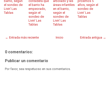
barrio, según
considera que
arbolado y las
próximos 5
el sondeo de
el barrio ha
áreas infantiles
años, según el
Livin' Las
empeorado,
en el barrio,
sondeo de
Tablas
según el
según el
Livin' Las
sondeo de
sondeo de
Tablas
Livin' Las
Livin' Las
Tablas
Tablas
← Entrada más reciente
Inicio
Entrada antigua →
0 comentarios:
Publicar un comentario
Por favor, sea respetuoso en sus comentarios.