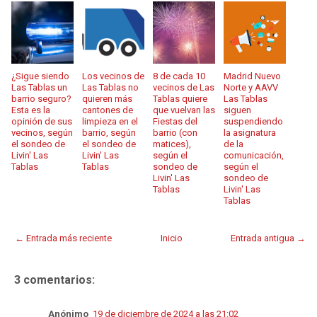
¿Sigue siendo
Los vecinos de
8 de cada 10
Madrid Nuevo
Las Tablas un
Las Tablas no
vecinos de Las
Norte y AAVV
barrio seguro?
quieren más
Tablas quiere
Las Tablas
Esta es la
cantones de
que vuelvan las
siguen
opinión de sus
limpieza en el
Fiestas del
suspendiendo
vecinos, según
barrio, según
barrio (con
la asignatura
el sondeo de
el sondeo de
matices),
de la
Livin' Las
Livin' Las
según el
comunicación,
Tablas
Tablas
sondeo de
según el
Livin' Las
sondeo de
Tablas
Livin' Las
Tablas
← Entrada más reciente
Inicio
Entrada antigua →
3 comentarios:
Anónimo
19 de diciembre de 2024 a las 21:02