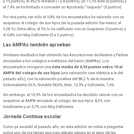
y 10 puntos), el 49,2% Notable (7 y 8 puntos), un 11,5% Bien (6 puntos) y
el 7,4% se ha limitado a conceder un Aprobado "raspado" (5 puntos).
Por otra parte, tan sólo el 5,8% de los encuestados ha valorado con un
suspenso el colegio de sus hijos (en la pasada edición fue menor, el
3,06 %). Entre ellos, el 5% lo ha calificado con un Suspenso (4 puntos) y
el 0,8% con Muy Deficiente (0 a 3 puntos).
Las AMPAs también aprueban
Similares resultados han obtenido las Asociaciones de Madres y Padres
vinculadas a los colegios e institutos del barrio (AMPAs). Los
encuestados otorgaron una
nota media de 6,92 puntos sobre 10 al
AMPA del colegio de sus hijos
(una valoración casi idéntica a la del
pasado año), con la valoración positiva del 86,2 % de la muestra:
Sobresaliente 26,%; Notable 38,6%; Bien, 13,9% y Suficiente, 7,4%.
Sin embargo, el 13,9% de los encuestados ha decidido valorar con un
suspenso al AMPA vinculado al colegio de sus hijos: 8,2% con
Insuficiente y un 5,7% con Muy Deficiente.
Jornada Continua escolar
Como ya sucedió el pasado año, en esta edición se volvía a preguntar
sobre uno de los temas que más debate genera en el seno de las