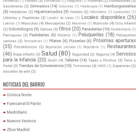
Fitness
(3)
Fruterías
(2)
Fundaciones
(3)
Ferreterías
(1)
Floristerías
(1)
Fotografía
(1)
Gimnasios
(14)
Hamburgueserías
Gasolineras
(2)
Golosinas
(1)
Haloterapia
(1)
(9)
Hipermercados
(9)
Heladerías
(2)
Hoteles
(5)
Informática
(1)
Lavacoches
(1)
Locales disponibles
(26)
Librerías y Papelerías
(3)
Locales de copas
(1)
Mascotas
(4)
Mensajerías
(2)
Nutrición
(4)
Ocio Infantil
Loterías
(1)
Mercerías
(1)
Otros
(20)
Odontólogos
(9)
Panaderías
(10)
(2)
Opticas
(3)
Parafarmacia
(1)
Peluquerías
(18)
Pastelerías
(6)
Parroquias
(2)
Peluquerías
Pediatría
(1)
Próximas aperturas
Pilates
(6)
Pizzerías
(6)
caninas
(2)
Pescaderías
(1)
(35)
Restaurantes
Psicotécnicos
(2)
Reparación calzado
(1)
Repostería
(1)
Salud
(80)
(46)
Servicios
Ropa infantil
(3)
Seguridad
(2)
Seguros
(4)
para la Infancia
(20)
Talleres
(14)
Sushi
(4)
Tapas y Pinchos
(3)
Tenis y
Tiendas de Conveniencia
(10)
Padel
(3)
Tintorerías
(4)
Zapaterías
(2)
UNED
(1)
escuelas de arte
(2)
NOTICIAS DEL BARRIO
Crónica Norte
Fuencarral El Pardo
Madridiario
Nuevos Vecinos
Zitus Madrid