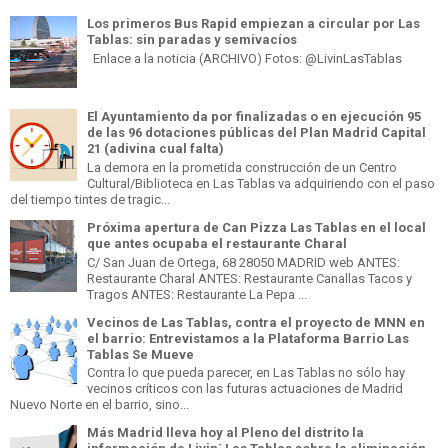
Los primeros Bus Rapid empiezan a circular por Las
Tablas: sin paradas y semivacíos
Enlace a la noticia (ARCHIVO) Fotos: @LivinLasTablas
El Ayuntamiento da por finalizadas o en ejecución 95
de las 96 dotaciones públicas del Plan Madrid Capital
21 (adivina cual falta)
La demora en la prometida construcción de un Centro
Cultural/Biblioteca en Las Tablas va adquiriendo con el paso
del tiempo tintes de tragic...
Próxima apertura de Can Pizza Las Tablas en el local
que antes ocupaba el restaurante Charal
C/ San Juan de Ortega, 68 28050 MADRID web ANTES:
Restaurante Charal ANTES: Restaurante Canallas Tacos y
Tragos ANTES: Restaurante La Pepa ...
Vecinos de Las Tablas, contra el proyecto de MNN en
el barrio: Entrevistamos a la Plataforma Barrio Las
Tablas Se Mueve
Contra lo que pueda parecer, en Las Tablas no sólo hay
vecinos críticos con las futuras actuaciones de Madrid
Nuevo Norte en el barrio, sino...
Más Madrid lleva hoy al Pleno del distrito la