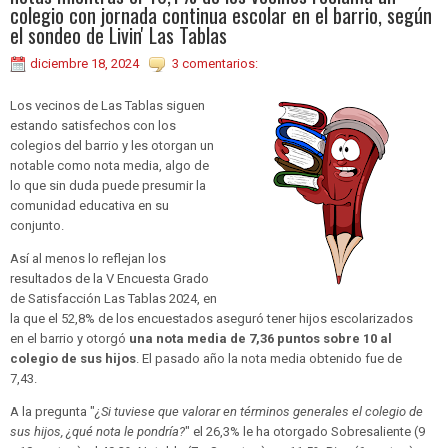
colegio con jornada continua escolar en el barrio, según
el sondeo de Livin' Las Tablas
diciembre 18, 2024
3 comentarios:
Los vecinos de Las Tablas siguen
estando satisfechos con los
colegios del barrio y les otorgan un
notable como nota media, algo de
lo que sin duda puede presumir la
comunidad educativa en su
conjunto.
Así al menos lo reflejan los
resultados de la V Encuesta Grado
de Satisfacción Las Tablas 2024, en
la que el 52,8% de los encuestados aseguró tener hijos escolarizados
en el barrio y otorgó
una nota media de 7,36 puntos sobre 10 al
colegio de sus hijos
. El pasado año la nota media obtenido fue de
7,43.
A la pregunta "
¿Si tuviese que valorar en términos generales el colegio de
sus hijos, ¿qué nota le pondría?
" el 26,3% le ha otorgado Sobresaliente (9