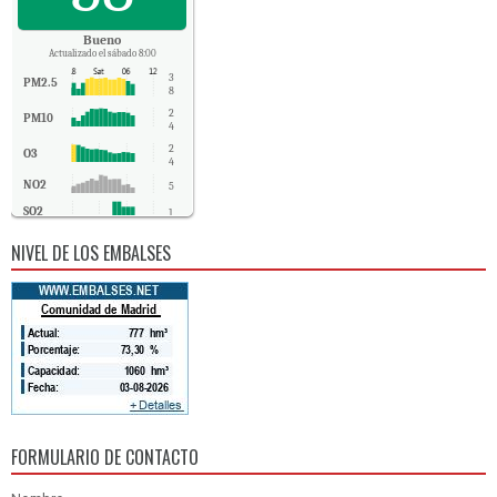
Bueno
Actualizado el sábado 8:00
3
PM2.5
8
2
PM10
4
2
O3
4
NO2
5
SO2
1
CO
0
NIVEL DE LOS EMBALSES
FORMULARIO DE CONTACTO