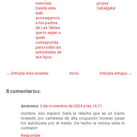
menores.
propia
Desde esta
Cabalgata!
web
aconsejamos
a los padres
de Las Tablas
que lo exijan a
quien
corresponda
para todas las
actividades de
sus hijos.
← Entrada más reciente
Inicio
Entrada antigua →
8 comentarios:
Anónimo
5 de noviembre de 2024 a las 16:11
Hombre, eso espero! Sería la releche que en un barrio
rodeado por carreteras de alta ocupación hicieran pasar
los autobuses por el medio. De hecho la noticia sería lo
contrario!
Responder