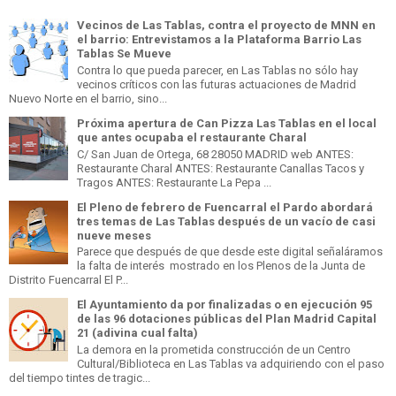
Vecinos de Las Tablas, contra el proyecto de MNN en
el barrio: Entrevistamos a la Plataforma Barrio Las
Tablas Se Mueve
Contra lo que pueda parecer, en Las Tablas no sólo hay
vecinos críticos con las futuras actuaciones de Madrid
Nuevo Norte en el barrio, sino...
Próxima apertura de Can Pizza Las Tablas en el local
que antes ocupaba el restaurante Charal
C/ San Juan de Ortega, 68 28050 MADRID web ANTES:
Restaurante Charal ANTES: Restaurante Canallas Tacos y
Tragos ANTES: Restaurante La Pepa ...
El Pleno de febrero de Fuencarral el Pardo abordará
tres temas de Las Tablas después de un vacío de casi
nueve meses
Parece que después de que desde este digital señaláramos
la falta de interés mostrado en los Plenos de la Junta de
Distrito Fuencarral El P...
El Ayuntamiento da por finalizadas o en ejecución 95
de las 96 dotaciones públicas del Plan Madrid Capital
21 (adivina cual falta)
La demora en la prometida construcción de un Centro
Cultural/Biblioteca en Las Tablas va adquiriendo con el paso
del tiempo tintes de tragic...