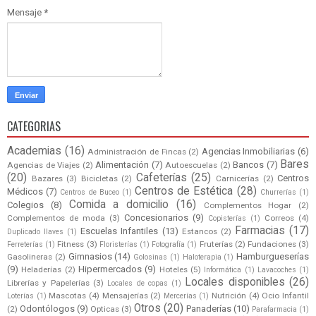
Mensaje
*
CATEGORIAS
Academias
(16)
Agencias Inmobiliarias
(6)
Administración de Fincas
(2)
Bares
Alimentación
(7)
Bancos
(7)
Agencias de Viajes
(2)
Autoescuelas
(2)
(20)
Cafeterías
(25)
Centros
Bazares
(3)
Bicicletas
(2)
Carnicerías
(2)
Centros de Estética
(28)
Médicos
(7)
Centros de Buceo
(1)
Churrerías
(1)
Comida a domicilio
(16)
Colegios
(8)
Complementos Hogar
(2)
Concesionarios
(9)
Complementos de moda
(3)
Correos
(4)
Copisterías
(1)
Farmacias
(17)
Escuelas Infantiles
(13)
Estancos
(2)
Duplicado llaves
(1)
Fitness
(3)
Fruterías
(2)
Fundaciones
(3)
Ferreterías
(1)
Floristerías
(1)
Fotografía
(1)
Gimnasios
(14)
Hamburgueserías
Gasolineras
(2)
Golosinas
(1)
Haloterapia
(1)
(9)
Hipermercados
(9)
Heladerías
(2)
Hoteles
(5)
Informática
(1)
Lavacoches
(1)
Locales disponibles
(26)
Librerías y Papelerías
(3)
Locales de copas
(1)
Mascotas
(4)
Mensajerías
(2)
Nutrición
(4)
Ocio Infantil
Loterías
(1)
Mercerías
(1)
Otros
(20)
Odontólogos
(9)
Panaderías
(10)
(2)
Opticas
(3)
Parafarmacia
(1)