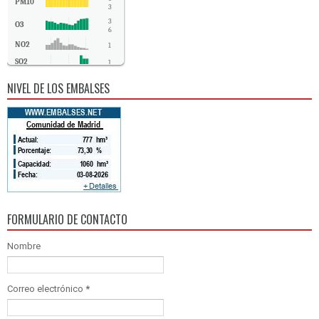
PM10
3
3
O3
6
NO2
1
SO2
1
CO
0
NIVEL DE LOS EMBALSES
FORMULARIO DE CONTACTO
Nombre
Correo electrónico
*