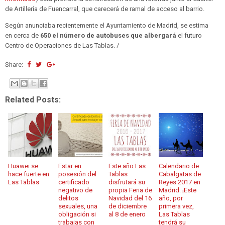
de Artillería de Fuencarral, que carecerá de ramal de acceso al barrio.
Según anunciaba recientemente el Ayuntamiento de Madrid, se estima
en cerca de
650 el número de autobuses que albergará
el futuro
Centro de Operaciones de Las Tablas. /
Share:
Related Posts:
Huawei se
Estar en
Este año Las
Calendario de
hace fuerte en
posesión del
Tablas
Cabalgatas de
Las Tablas
certificado
disfrutará su
Reyes 2017 en
negativo de
propia Feria de
Madrid. ¡Este
delitos
Navidad del 16
año, por
sexuales, una
de diciembre
primera vez,
obligación si
al 8 de enero
Las Tablas
trabajas con
tendrá su