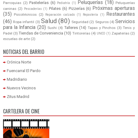
Peluquerías
(18)
Pastelerías
(6)
Parroquias
(2)
Peluquerías
Pediatría
(1)
Próximas aperturas
Pilates
(6)
Pizzerías
(6)
caninas
(2)
Pescaderías
(1)
(35)
Restaurantes
Psicotécnicos
(2)
Reparación calzado
(1)
Repostería
(1)
Salud
(80)
(46)
Servicios
Ropa infantil
(3)
Seguridad
(2)
Seguros
(4)
para la Infancia
(20)
Talleres
(14)
Sushi
(4)
Tapas y Pinchos
(3)
Tenis y
Tiendas de Conveniencia
(10)
Padel
(3)
Tintorerías
(4)
Zapaterías
(2)
UNED
(1)
escuelas de arte
(2)
NOTICIAS DEL BARRIO
Crónica Norte
Fuencarral El Pardo
Madridiario
Nuevos Vecinos
Zitus Madrid
CARTELERA DE CINE