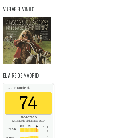
VUELVE EL VINILO
EL AIRE DE MADRID
ICA de
Madrid
.
74
Moderado
Actualizado el domingo 13:00
7
PM2.5
4
6