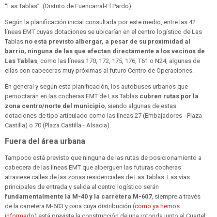
“Las Tablas”. (Distrito de Fuencarral‐El Pardo).
Según la planificación inicial consultada por este medio, entre las 42
líneas EMT cuyas dotaciones se ubicarían en el centro logístico de Las
Tablas
no está previsto albergar, a pesar de su proximidad al
barrio, ninguna de las que afectan directamente a los vecinos de
Las Tablas
, como las líneas 170, 172, 175, 176, T61 o N24, algunas de
ellas con cabeceras muy próximas al futuro Centro de Operaciones.
En general y según esta planificación, los autobuses urbanos que
pernoctarán en las cocheras EMT de Las Tablas
cubren rutas por la
zona centro/norte del municipio
, siendo algunas de estas
dotaciones de tipo articulado como las líneas 27 (Embajadores - Plaza
Castilla) o 70 (Plaza Castilla - Alsacia).
Fuera del área urbana
Tampoco está previsto que ninguna de las rutas de posicionamiento a
cabecera de las líneas EMT que alberguen las futuras cocheras
atraviese calles de las zonas residenciales de Las Tablas. Las vías
principales de entrada y salida al centro logístico serán
fundamentalmente la M-40 y la carretera M-607
, siempre a través
de la carretera M-603 y para cuya distribución (
como ya hemos
informado
) está prevista la construcción de una rotonda junto al Cuartel