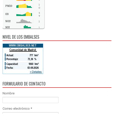
1
PM10
0
4
O3
9
NO2
1
SO2
1
CO
0
NIVEL DE LOS EMBALSES
FORMULARIO DE CONTACTO
Nombre
Correo electrónico
*