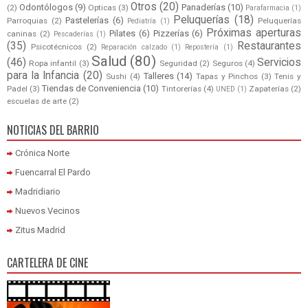
Otros
(20)
Odontólogos
(9)
Panaderías
(10)
(2)
Opticas
(3)
Parafarmacia
(1)
Peluquerías
(18)
Pastelerías
(6)
Parroquias
(2)
Peluquerías
Pediatría
(1)
Próximas aperturas
Pilates
(6)
Pizzerías
(6)
caninas
(2)
Pescaderías
(1)
(35)
Restaurantes
Psicotécnicos
(2)
Reparación calzado
(1)
Repostería
(1)
Salud
(80)
(46)
Servicios
Ropa infantil
(3)
Seguridad
(2)
Seguros
(4)
para la Infancia
(20)
Talleres
(14)
Sushi
(4)
Tapas y Pinchos
(3)
Tenis y
Tiendas de Conveniencia
(10)
Padel
(3)
Tintorerías
(4)
Zapaterías
(2)
UNED
(1)
escuelas de arte
(2)
NOTICIAS DEL BARRIO
Crónica Norte
Fuencarral El Pardo
Madridiario
Nuevos Vecinos
Zitus Madrid
CARTELERA DE CINE