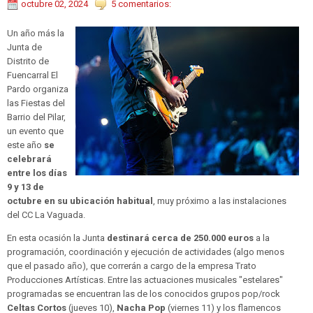
octubre 02, 2024
5 comentarios:
Un año más la
Junta de
Distrito de
Fuencarral El
Pardo organiza
las Fiestas del
Barrio del Pilar,
un evento que
este año
se
celebrará
entre los días
9 y 13 de
octubre en su ubicación habitual
, muy próximo a las instalaciones
del CC La Vaguada.
En esta ocasión la Junta
destinará cerca de 250.000 euros
a la
programación, coordinación y ejecución de actividades (algo menos
que el pasado año), que correrán a cargo de la empresa Trato
Producciones Artísticas. Entre las actuaciones musicales "estelares"
programadas se encuentran las de los conocidos grupos pop/rock
Celtas Cortos
(jueves 10),
Nacha Pop
(viernes 11) y los flamencos