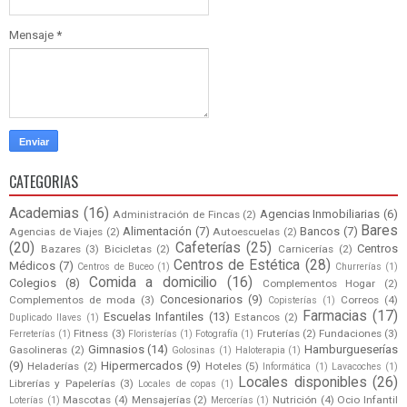
Mensaje
*
CATEGORIAS
Academias
(16)
Agencias Inmobiliarias
(6)
Administración de Fincas
(2)
Bares
Alimentación
(7)
Bancos
(7)
Agencias de Viajes
(2)
Autoescuelas
(2)
(20)
Cafeterías
(25)
Centros
Bazares
(3)
Bicicletas
(2)
Carnicerías
(2)
Centros de Estética
(28)
Médicos
(7)
Centros de Buceo
(1)
Churrerías
(1)
Comida a domicilio
(16)
Colegios
(8)
Complementos Hogar
(2)
Concesionarios
(9)
Complementos de moda
(3)
Correos
(4)
Copisterías
(1)
Farmacias
(17)
Escuelas Infantiles
(13)
Estancos
(2)
Duplicado llaves
(1)
Fitness
(3)
Fruterías
(2)
Fundaciones
(3)
Ferreterías
(1)
Floristerías
(1)
Fotografía
(1)
Gimnasios
(14)
Hamburgueserías
Gasolineras
(2)
Golosinas
(1)
Haloterapia
(1)
(9)
Hipermercados
(9)
Heladerías
(2)
Hoteles
(5)
Informática
(1)
Lavacoches
(1)
Locales disponibles
(26)
Librerías y Papelerías
(3)
Locales de copas
(1)
Mascotas
(4)
Mensajerías
(2)
Nutrición
(4)
Ocio Infantil
Loterías
(1)
Mercerías
(1)