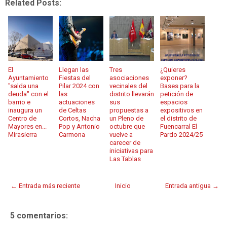
Related Posts:
El
Llegan las
Tres
¿Quieres
Ayuntamiento
Fiestas del
asociaciones
exponer?
"salda una
Pilar 2024 con
vecinales del
Bases para la
deuda" con el
las
distrito llevarán
petición de
barrio e
actuaciones
sus
espacios
inaugura un
de Celtas
propuestas a
expositivos en
Centro de
Cortos, Nacha
un Pleno de
el distrito de
Mayores en...
Pop y Antonio
octubre que
Fuencarral El
Mirasierra
Carmona
vuelve a
Pardo 2024/25
carecer de
iniciativas para
Las Tablas
← Entrada más reciente
Inicio
Entrada antigua →
5 comentarios: