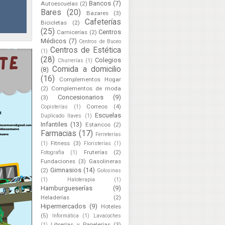
Bancos
(7)
Autoescuelas
(2)
Bares
(20)
Bazares
(3)
Cafeterías
Bicicletas
(2)
(25)
Centros
Carnicerías
(2)
Médicos
(7)
Centros de Buceo
Centros de Estética
(1)
(28)
Colegios
Churrerías
(1)
Comida a domicilio
(8)
(16)
Complementos Hogar
(2)
Complementos de moda
Concesionarios
(9)
(3)
Correos
(4)
Copisterías
(1)
Escuelas
Duplicado llaves
(1)
Infantiles
(13)
Estancos
(2)
Farmacias
(17)
Ferreterías
Fitness
(3)
(1)
Floristerías
(1)
Fruterías
(2)
Fotografía
(1)
Fundaciones
(3)
Gasolineras
Gimnasios
(14)
(2)
Golosinas
(1)
Haloterapia
(1)
Hamburgueserías
(9)
Heladerías
(2)
Hipermercados
(9)
Hoteles
(5)
Informática
(1)
Lavacoches
Librerías y Papelerías
(3)
(1)