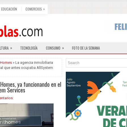
»
EDUCACIÓN
COMERCIOS
»
»
LTURA
TECNOLOGÍA
CONSUMO
FOTO DE LA SEMANA
t Homes
» La agencia inmobiliaria
cal que antes ocupaba AllSystem
 Homes, ya funcionando en el
tem Services
ntarios: