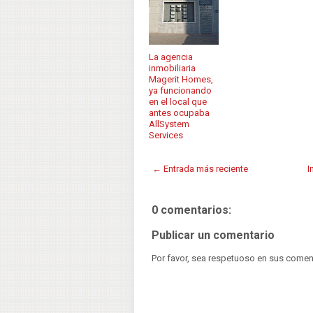
La agencia
inmobiliaria
Magerit Homes,
ya funcionando
en el local que
antes ocupaba
AllSystem
Services
← Entrada más reciente
I
0 comentarios:
Publicar un comentario
Por favor, sea respetuoso en sus comen