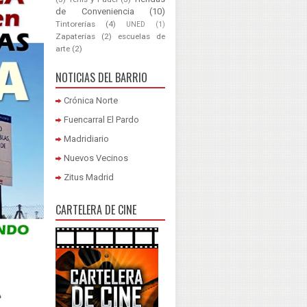
de Conveniencia
(10)
Tintorerías
(4)
UNED
(1)
Zapaterías
(2)
escuelas de
arte
(2)
NOTICIAS DEL BARRIO
Crónica Norte
Fuencarral El Pardo
Madridiario
Nuevos Vecinos
Zitus Madrid
CARTELERA DE CINE