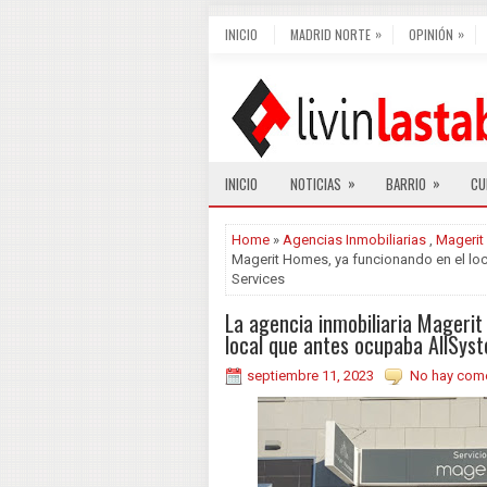
»
»
INICIO
MADRID NORTE
OPINIÓN
»
»
INICIO
NOTICIAS
BARRIO
CU
Home
»
Agencias Inmobiliarias
,
Mageri
Magerit Homes, ya funcionando en el lo
Services
La agencia inmobiliaria Magerit
local que antes ocupaba AllSys
septiembre 11, 2023
No hay come