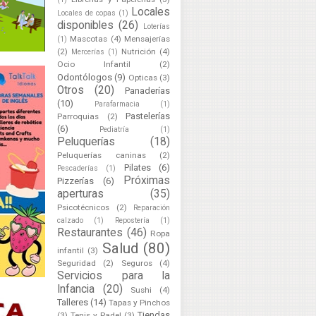
Locales
Locales de copas
(1)
disponibles
(26)
Loterías
Mascotas
(4)
Mensajerías
(1)
(2)
Nutrición
(4)
Mercerías
(1)
Ocio Infantil
(2)
Odontólogos
(9)
Opticas
(3)
Otros
(20)
Panaderías
(10)
Parafarmacia
(1)
Pastelerías
Parroquias
(2)
(6)
Pediatría
(1)
Peluquerías
(18)
Peluquerías caninas
(2)
Pilates
(6)
Pescaderías
(1)
Próximas
Pizzerías
(6)
aperturas
(35)
Psicotécnicos
(2)
Reparación
calzado
(1)
Repostería
(1)
Restaurantes
(46)
Ropa
Salud
(80)
infantil
(3)
Seguridad
(2)
Seguros
(4)
Servicios para la
Infancia
(20)
Sushi
(4)
Talleres
(14)
Tapas y Pinchos
Tiendas
(3)
Tenis y Padel
(3)