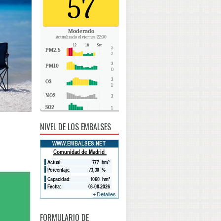
57
Moderado
Actualizado el viernes 22:00
5
PM2.5
7
3
PM10
0
3
O3
1
NO2
3
SO2
1
CO
0
NIVEL DE LOS EMBALSES
FORMULARIO DE