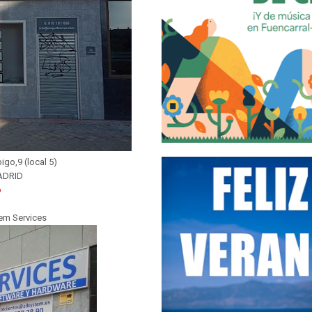
igo,9 (local 5)
ADRID
b
em Services