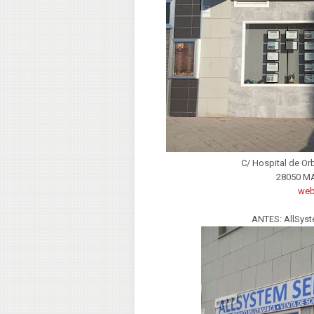
C/ Hospital de Orb
28050 M
we
ANTES: AllSyst