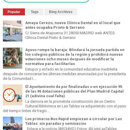
Popular
Tags
Blog Archives
Amaya Cerezo, nueva Clínica Dental en el local que
antes ocupaba Prieto & Serrano
C/ Sierra de Atapuerca 31 28050 MADRID web ANTES:
Clínica Dental Prieto & Serrano
Ayuso rompe la baraja: Blindará la jornada partida en
los colegios públicos de la región y prohibirá nuevas
votaciones ocho meses después de modificar la
normativa para facilitarlas
Estupor y enfado en la comunidad educativa madrileña
después de conocerse las últimas medidas anunciadas por la presidenta
de la Comunidad I...
El Ayuntamiento da por finalizadas o en ejecución 95
de las 96 dotaciones públicas del Plan Madrid Capital
21 (adivina cual falta)
La demora en la prometida construcción de un Centro
Cultural/Biblioteca en Las Tablas va adquiriendo con el paso
del tiempo tintes de tragic...
Los primeros Bus Rapid empiezan a circular por Las
Tablas: sin paradas y semivacíos
Enlace a la noticia (ARCHIVO) Fotos: @LivinLasTablas