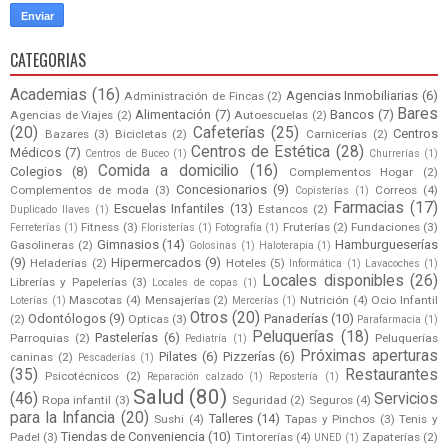
CATEGORIAS
Academias
(16)
Agencias Inmobiliarias
(6)
Administración de Fincas
(2)
Bares
Alimentación
(7)
Bancos
(7)
Agencias de Viajes
(2)
Autoescuelas
(2)
(20)
Cafeterías
(25)
Centros
Bazares
(3)
Bicicletas
(2)
Carnicerías
(2)
Centros de Estética
(28)
Médicos
(7)
Centros de Buceo
(1)
Churrerías
(1)
Comida a domicilio
(16)
Colegios
(8)
Complementos Hogar
(2)
Concesionarios
(9)
Complementos de moda
(3)
Correos
(4)
Copisterías
(1)
Farmacias
(17)
Escuelas Infantiles
(13)
Estancos
(2)
Duplicado llaves
(1)
Fitness
(3)
Fruterías
(2)
Fundaciones
(3)
Ferreterías
(1)
Floristerías
(1)
Fotografía
(1)
Gimnasios
(14)
Hamburgueserías
Gasolineras
(2)
Golosinas
(1)
Haloterapia
(1)
(9)
Hipermercados
(9)
Heladerías
(2)
Hoteles
(5)
Informática
(1)
Lavacoches
(1)
Locales disponibles
(26)
Librerías y Papelerías
(3)
Locales de copas
(1)
Mascotas
(4)
Mensajerías
(2)
Nutrición
(4)
Ocio Infantil
Loterías
(1)
Mercerías
(1)
Otros
(20)
Odontólogos
(9)
Panaderías
(10)
(2)
Opticas
(3)
Parafarmacia
(1)
Peluquerías
(18)
Pastelerías
(6)
Parroquias
(2)
Peluquerías
Pediatría
(1)
Próximas aperturas
Pilates
(6)
Pizzerías
(6)
caninas
(2)
Pescaderías
(1)
(35)
Restaurantes
Psicotécnicos
(2)
Reparación calzado
(1)
Repostería
(1)
Salud
(80)
(46)
Servicios
Ropa infantil
(3)
Seguridad
(2)
Seguros
(4)
para la Infancia
(20)
Talleres
(14)
Sushi
(4)
Tapas y Pinchos
(3)
Tenis y
Tiendas de Conveniencia
(10)
Padel
(3)
Tintorerías
(4)
Zapaterías
(2)
UNED
(1)