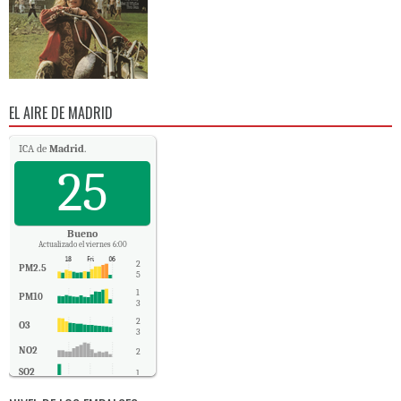
EL AIRE DE MADRID
ICA de
Madrid
.
25
Bueno
Actualizado el viernes 6:00
2
PM2.5
5
1
PM10
3
2
O3
3
NO2
2
SO2
1
CO
0