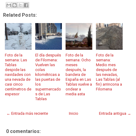
Related Posts:
Foto de la
El día después
Foto de la
Foto de la
semana: Las
de Filomena:
semana: Ocho
semana:
Tablas
Vuelven las
meses
Medio mes
despide las
colas
después, la
después de
navidades con
kilométricas a
bandera de
las nevadas,
una nevada de
las puertas de
España en Las
Las Tablas (al
casi cinco
los
Tablas vuelve a
fin) arrincona a
centímetros de
supermercado
ondear a
Filomena
espesor
s de Las
media asta
Tablas
← Entrada más reciente
Inicio
Entrada antigua →
0 comentarios: