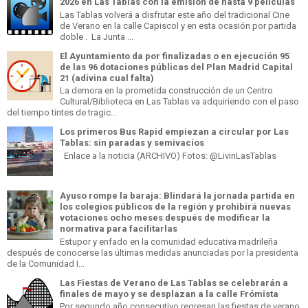
2026 en Las Tablas con la emisión de hasta 9 películas
Las Tablas volverá a disfrutar este año del tradicional Cine
de Verano en la calle Capiscol y en esta ocasión por partida
doble . La Junta ...
El Ayuntamiento da por finalizadas o en ejecución 95
de las 96 dotaciones públicas del Plan Madrid Capital
21 (adivina cual falta)
La demora en la prometida construcción de un Centro
Cultural/Biblioteca en Las Tablas va adquiriendo con el paso
del tiempo tintes de tragic...
Los primeros Bus Rapid empiezan a circular por Las
Tablas: sin paradas y semivacíos
Enlace a la noticia (ARCHIVO) Fotos: @LivinLasTablas
Ayuso rompe la baraja: Blindará la jornada partida en
los colegios públicos de la región y prohibirá nuevas
votaciones ocho meses después de modificar la
normativa para facilitarlas
Estupor y enfado en la comunidad educativa madrileña
después de conocerse las últimas medidas anunciadas por la presidenta
de la Comunidad I...
Las Fiestas de Verano de Las Tablas se celebrarán a
finales de mayo y se desplazan a la calle Frómista
Por segundo año consecutivo regresan las fiestas de verano