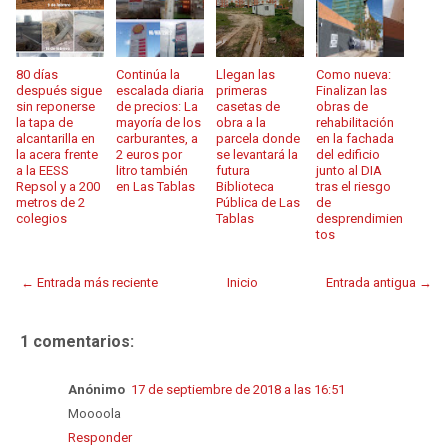
80 días
Continúa la
Llegan las
Como nueva:
después sigue
escalada diaria
primeras
Finalizan las
sin reponerse
de precios: La
casetas de
obras de
la tapa de
mayoría de los
obra a la
rehabilitación
alcantarilla en
carburantes, a
parcela donde
en la fachada
la acera frente
2 euros por
se levantará la
del edificio
a la EESS
litro también
futura
junto al DIA
Repsol y a 200
en Las Tablas
Biblioteca
tras el riesgo
metros de 2
Pública de Las
de
colegios
Tablas
desprendimien
tos
← Entrada más reciente
Inicio
Entrada antigua →
1 comentarios:
Anónimo
17 de septiembre de 2018 a las 16:51
Moooola
Responder