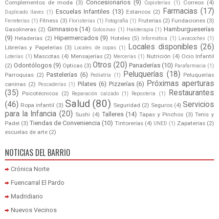
Concesionarios
(9)
Complementos de moda
(3)
Correos
(4)
Copisterías
(1)
Farmacias
(17)
Escuelas Infantiles
(13)
Estancos
(2)
Duplicado llaves
(1)
Fitness
(3)
Fruterías
(2)
Fundaciones
(3)
Ferreterías
(1)
Floristerías
(1)
Fotografía
(1)
Gimnasios
(14)
Hamburgueserías
Gasolineras
(2)
Golosinas
(1)
Haloterapia
(1)
(9)
Hipermercados
(9)
Heladerías
(2)
Hoteles
(5)
Informática
(1)
Lavacoches
(1)
Locales disponibles
(26)
Librerías y Papelerías
(3)
Locales de copas
(1)
Mascotas
(4)
Mensajerías
(2)
Nutrición
(4)
Ocio Infantil
Loterías
(1)
Mercerías
(1)
Otros
(20)
Odontólogos
(9)
Panaderías
(10)
(2)
Opticas
(3)
Parafarmacia
(1)
Peluquerías
(18)
Pastelerías
(6)
Parroquias
(2)
Peluquerías
Pediatría
(1)
Próximas aperturas
Pilates
(6)
Pizzerías
(6)
caninas
(2)
Pescaderías
(1)
(35)
Restaurantes
Psicotécnicos
(2)
Reparación calzado
(1)
Repostería
(1)
Salud
(80)
(46)
Servicios
Ropa infantil
(3)
Seguridad
(2)
Seguros
(4)
para la Infancia
(20)
Talleres
(14)
Sushi
(4)
Tapas y Pinchos
(3)
Tenis y
Tiendas de Conveniencia
(10)
Padel
(3)
Tintorerías
(4)
Zapaterías
(2)
UNED
(1)
escuelas de arte
(2)
NOTICIAS DEL BARRIO
Crónica Norte
Fuencarral El Pardo
Madridiario
Nuevos Vecinos