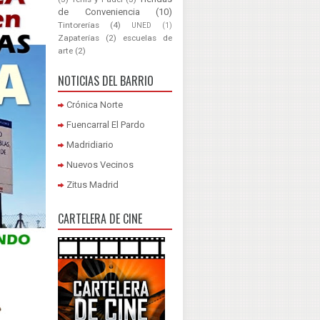
de Conveniencia
(10)
Tintorerías
(4)
UNED
(1)
Zapaterías
(2)
escuelas de
arte
(2)
NOTICIAS DEL BARRIO
Crónica Norte
Fuencarral El Pardo
Madridiario
Nuevos Vecinos
Zitus Madrid
CARTELERA DE CINE