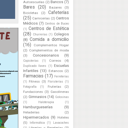
Bancos
(7)
Autoescuelas
(2)
Bares
(20)
Bazares
(3)
Cafeterías
Bicicletas
(2)
(25)
Centros
Carnicerías
(2)
Médicos
(7)
Centros de Buceo
Centros de Estética
(1)
(28)
Colegios
Churrerías
(1)
Comida a domicilio
(8)
(16)
Complementos Hogar
(2)
Complementos de moda
Concesionarios
(9)
(3)
Correos
(4)
Copisterías
(1)
Escuelas
Duplicado llaves
(1)
Infantiles
(13)
Estancos
(2)
Farmacias
(17)
Ferreterías
Fitness
(3)
(1)
Floristerías
(1)
Fruterías
(2)
Fotografía
(1)
Fundaciones
(3)
Gasolineras
Gimnasios
(14)
(2)
Golosinas
(1)
Haloterapia
(1)
Hamburgueserías
(9)
Heladerías
(2)
Hipermercados
(9)
Hoteles
(5)
Informática
(1)
Lavacoches
Librerías y Papelerías
(3)
(1)