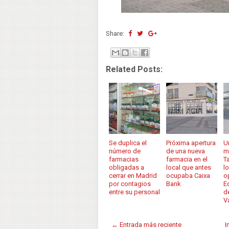
Share:
Related Posts:
Se duplica el
Próxima apertura
U
número de
de una nueva
m
farmacias
farmacia en el
T
obligadas a
local que antes
l
cerrar en Madrid
ocupaba Caixa
o
por contagios
Bank
Ed
entre su personal
d
V
← Entrada más reciente
I