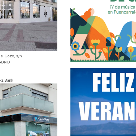
del Gozo, s/n
ADRID
b
xa Bank