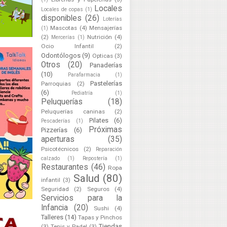
Locales
Locales de copas
(1)
disponibles
(26)
Loterías
Mascotas
(4)
Mensajerías
(1)
(2)
Nutrición
(4)
Mercerías
(1)
Ocio Infantil
(2)
Odontólogos
(9)
Opticas
(3)
Otros
(20)
Panaderías
(10)
Parafarmacia
(1)
Pastelerías
Parroquias
(2)
(6)
Pediatría
(1)
Peluquerías
(18)
Peluquerías caninas
(2)
Pilates
(6)
Pescaderías
(1)
Próximas
Pizzerías
(6)
aperturas
(35)
Psicotécnicos
(2)
Reparación
calzado
(1)
Repostería
(1)
Restaurantes
(46)
Ropa
Salud
(80)
infantil
(3)
Seguridad
(2)
Seguros
(4)
Servicios para la
Infancia
(20)
Sushi
(4)
Talleres
(14)
Tapas y Pinchos
Tiendas
(3)
Tenis y Padel
(3)