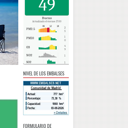
49
Bueno
Actualizado el viernes 17:00
2
PM2.5
5
1
PM10
0
4
O3
9
NO2
1
SO2
1
CO
0
NIVEL DE LOS EMBALSES
FORMULARIO DE