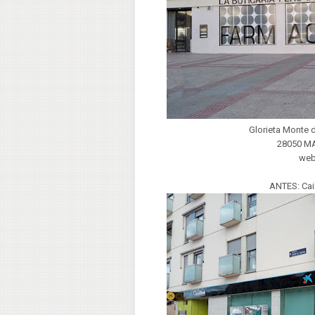
Glorieta Monte 
28050 M
we
ANTES: Cai