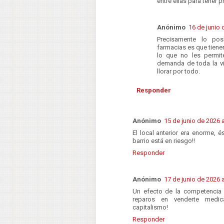
entre ellas para tener p
Anónimo
16 de junio 
Precisamente lo po
farmacias es que tiene
lo que no les permite
demanda de toda la vi
llorar por todo.
Responder
Anónimo
15 de junio de 2026 a
El local anterior era enorme, 
barrio está en riesgo!!
Responder
Anónimo
17 de junio de 2026 a
Un efecto de la competencia
reparos en venderte medica
capitalismo!
Responder