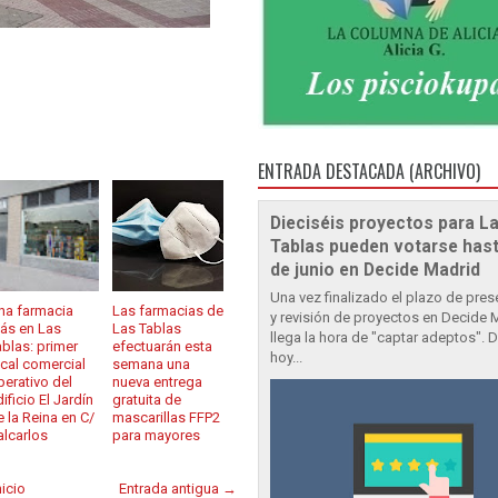
ENTRADA DESTACADA (ARCHIVO)
Dieciséis proyectos para L
Tablas pueden votarse hast
de junio en Decide Madrid
Una vez finalizado el plazo de pre
na farmacia
Las farmacias de
y revisión de proyectos en Decide 
ás en Las
Las Tablas
llega la hora de "captar adeptos". 
ablas: primer
efectuarán esta
hoy...
ocal comercial
semana una
perativo del
nueva entrega
ificio El Jardín
gratuita de
e la Reina en C/
mascarillas FFP2
alcarlos
para mayores
nicio
Entrada antigua →