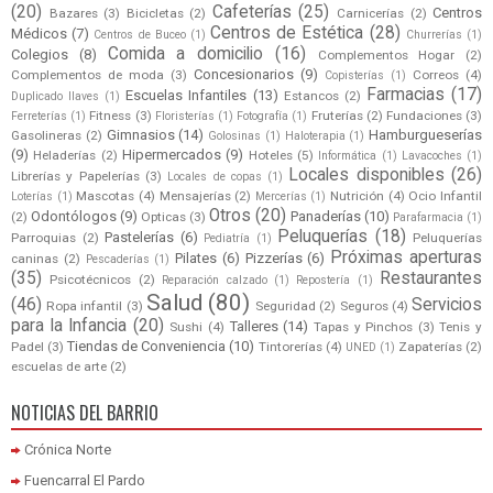
(20)
Cafeterías
(25)
Centros
Bazares
(3)
Bicicletas
(2)
Carnicerías
(2)
Centros de Estética
(28)
Médicos
(7)
Centros de Buceo
(1)
Churrerías
(1)
Comida a domicilio
(16)
Colegios
(8)
Complementos Hogar
(2)
Concesionarios
(9)
Complementos de moda
(3)
Correos
(4)
Copisterías
(1)
Farmacias
(17)
Escuelas Infantiles
(13)
Estancos
(2)
Duplicado llaves
(1)
Fitness
(3)
Fruterías
(2)
Fundaciones
(3)
Ferreterías
(1)
Floristerías
(1)
Fotografía
(1)
Gimnasios
(14)
Hamburgueserías
Gasolineras
(2)
Golosinas
(1)
Haloterapia
(1)
(9)
Hipermercados
(9)
Heladerías
(2)
Hoteles
(5)
Informática
(1)
Lavacoches
(1)
Locales disponibles
(26)
Librerías y Papelerías
(3)
Locales de copas
(1)
Mascotas
(4)
Mensajerías
(2)
Nutrición
(4)
Ocio Infantil
Loterías
(1)
Mercerías
(1)
Otros
(20)
Odontólogos
(9)
Panaderías
(10)
(2)
Opticas
(3)
Parafarmacia
(1)
Peluquerías
(18)
Pastelerías
(6)
Parroquias
(2)
Peluquerías
Pediatría
(1)
Próximas aperturas
Pilates
(6)
Pizzerías
(6)
caninas
(2)
Pescaderías
(1)
(35)
Restaurantes
Psicotécnicos
(2)
Reparación calzado
(1)
Repostería
(1)
Salud
(80)
(46)
Servicios
Ropa infantil
(3)
Seguridad
(2)
Seguros
(4)
para la Infancia
(20)
Talleres
(14)
Sushi
(4)
Tapas y Pinchos
(3)
Tenis y
Tiendas de Conveniencia
(10)
Padel
(3)
Tintorerías
(4)
Zapaterías
(2)
UNED
(1)
escuelas de arte
(2)
NOTICIAS DEL BARRIO
Crónica Norte
Fuencarral El Pardo