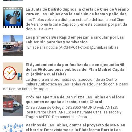
La Junta de Distrito duplica la oferta de Cine de Verano
2026 en Las Tablas con la emisión de hasta 9 películas
Las Tablas volverá a disfrutar este año del tradicional Cine
de Verano en la calle Capiscol y en esta ocasión por partida
doble . La Junta ...
Los primeros Bus Rapid empiezan a circular por Las
Tablas: sin paradas y semivacíos
Enlace a la noticia (ARCHIVO) Fotos: @LivinLasTablas
El Ayuntamiento da por finalizadas o en ejecución 95
de las 96 dotaciones públicas del Plan Madrid Capital
21 (adivina cual falta)
La demora en la prometida construcción de un Centro
Cultural/Biblioteca en Las Tablas va adquiriendo con el paso
del tiempo tintes de tragic...
Próxima apertura de Can Pizza Las Tablas en el local
que antes ocupaba el restaurante Charal
C/ San Juan de Ortega, 68 28050 MADRID web ANTES:
Restaurante Charal ANTES: Restaurante Canallas Tacos y
Tragos ANTES: Restaurante La Pepa ...
Vecinos de Las Tablas, contra el proyecto de MNN en
el barrio: Entrevistamos a la Plataforma Barrio Las