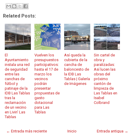
Related Posts:
El
Vuelven los
Así queda la
Sin cartel de
Ayuntamiento
presupuestos
cubierta de la
obra y
instala una red
participativos:
cancha de
paralizadas:
de seguridad
hasta el 17 de
baloncesto de
Así lucen las
entre las
marzo los
la IDB Las
obras del
canchas de
vecinos
Tablas | Galería
próximo
fútbol y
podrán
de Imágenes
cantón de
patinaje de la
presentar
limpieza de
IDB Las Tablas
propuestas de
Las Tablas en
tras la
gasto
Isabel
reclamación
dotacional
Colbrand
de un vecino
para Las
en Livin' Las
Tablas
Tablas
← Entrada más reciente
Inicio
Entrada antigua →