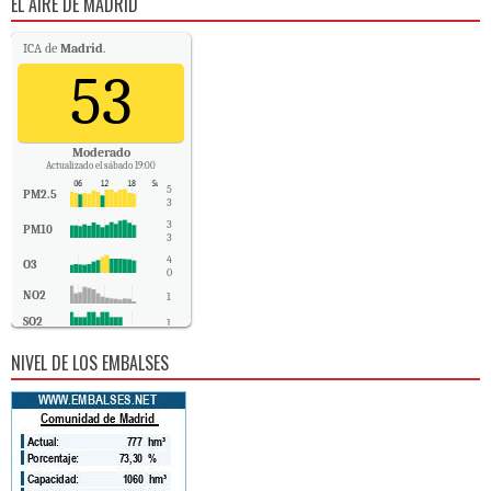
EL AIRE DE MADRID
ICA de
Madrid
.
53
Moderado
Actualizado el sábado 19:00
5
PM2.5
3
3
PM10
3
4
O3
0
NO2
1
SO2
1
CO
0
NIVEL DE LOS EMBALSES