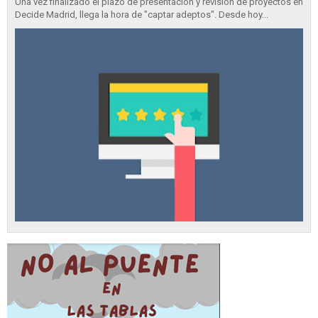
Una vez finalizado el plazo de presentación y revisión de proyectos en
Decide Madrid, llega la hora de "captar adeptos". Desde hoy...