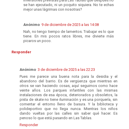
inversiones previstas para Las Tablas que después no
se han ejecutado, ni un poquito siquiera. No te echas
mejor unas lágrimas con nosotras?
Anónimo
9 de diciembre de 2025 a las 14:08
Nah, no tengo tiempo de lamentos. Trabajar es lo que
tiene. En mis pocos ratos libres, me divierte más
picaros un poco.
Responder
Anónimo
3 de diciembre de 2025 a las 22:23
Pues me parece una buena nota para la desidia y el
abandono del barrio. Es de vergüenza que mientras en
otros se van haciendo cosas, aquí seguimos como hace
veinte años. Los parques infantiles con las mismas
instalaciones de esa época, deteriorados y obsoletos, la
pista de skate no tiene iluminación y es una porquería, sin
comentar el entorno lleno de basura. Y la biblioteca y
polideportivo que no llega nunca. Mientras los niños
dando vueltas por las calles sin saber qué hacer. Es
penoso lo que está pasando en Las Tablas.
Responder