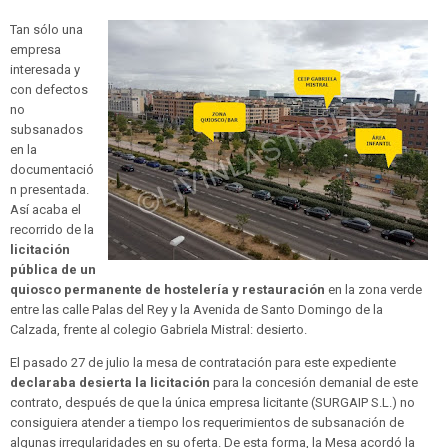
Tan sólo una
empresa
interesada y
con defectos
no
subsanados
en la
documentació
n presentada.
Así acaba el
recorrido de la
licitación
pública de un
quiosco permanente de hostelería y restauración
en la zona verde
entre las calle Palas del Rey y la Avenida de Santo Domingo de la
Calzada, frente al colegio Gabriela Mistral: desierto.
El pasado 27 de julio la mesa de contratación para este expediente
declaraba desierta la licitación
para la concesión demanial de este
contrato, después de que la única empresa licitante (SURGAIP S.L.) no
consiguiera atender a tiempo los requerimientos de subsanación de
algunas irregularidades en su oferta. De esta forma, la Mesa acordó la