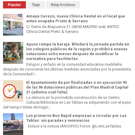
Popular
Tags
Blog Archives
Amaya Cerezo, nueva Clínica Dental en el local que
antes ocupaba Prieto & Serrano
C/ Sierra de Atapuerca 31 28050 MADRID web ANTES:
Clínica Dental Prieto & Serrano
Ayuso rompe la baraja: Blindará la jornada partida en
los colegios públicos de la región y prohibirá nuevas
votaciones ocho meses después de modificar la
normativa para facilitarlas
Estupor y enfado en la comunidad educativa madrileña
después de conocerse las últimas medidas anunciadas por la presidenta
de la Comunidad I...
El Ayuntamiento da por finalizadas o en ejecución 95
de las 96 dotaciones públicas del Plan Madrid Capital
21 (adivina cual falta)
La demora en la prometida construcción de un Centro
Cultural/Biblioteca en Las Tablas va adquiriendo con el paso
del tiempo tintes de tragic...
Los primeros Bus Rapid empiezan a circular por Las
Tablas: sin paradas y semivacíos
Enlace a la noticia (ARCHIVO) Fotos: @LivinLasTablas