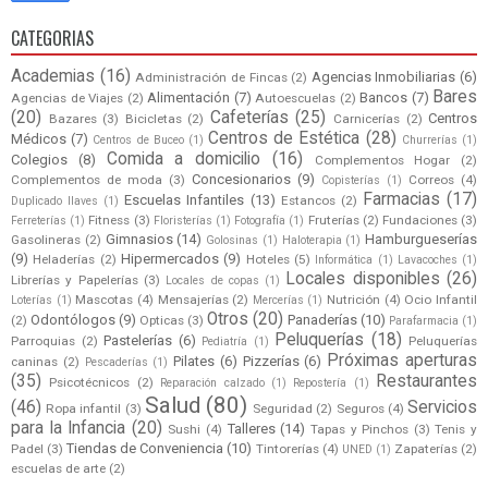
CATEGORIAS
Academias
(16)
Agencias Inmobiliarias
(6)
Administración de Fincas
(2)
Bares
Alimentación
(7)
Bancos
(7)
Agencias de Viajes
(2)
Autoescuelas
(2)
(20)
Cafeterías
(25)
Centros
Bazares
(3)
Bicicletas
(2)
Carnicerías
(2)
Centros de Estética
(28)
Médicos
(7)
Centros de Buceo
(1)
Churrerías
(1)
Comida a domicilio
(16)
Colegios
(8)
Complementos Hogar
(2)
Concesionarios
(9)
Complementos de moda
(3)
Correos
(4)
Copisterías
(1)
Farmacias
(17)
Escuelas Infantiles
(13)
Estancos
(2)
Duplicado llaves
(1)
Fitness
(3)
Fruterías
(2)
Fundaciones
(3)
Ferreterías
(1)
Floristerías
(1)
Fotografía
(1)
Gimnasios
(14)
Hamburgueserías
Gasolineras
(2)
Golosinas
(1)
Haloterapia
(1)
(9)
Hipermercados
(9)
Heladerías
(2)
Hoteles
(5)
Informática
(1)
Lavacoches
(1)
Locales disponibles
(26)
Librerías y Papelerías
(3)
Locales de copas
(1)
Mascotas
(4)
Mensajerías
(2)
Nutrición
(4)
Ocio Infantil
Loterías
(1)
Mercerías
(1)
Otros
(20)
Odontólogos
(9)
Panaderías
(10)
(2)
Opticas
(3)
Parafarmacia
(1)
Peluquerías
(18)
Pastelerías
(6)
Parroquias
(2)
Peluquerías
Pediatría
(1)
Próximas aperturas
Pilates
(6)
Pizzerías
(6)
caninas
(2)
Pescaderías
(1)
(35)
Restaurantes
Psicotécnicos
(2)
Reparación calzado
(1)
Repostería
(1)
Salud
(80)
(46)
Servicios
Ropa infantil
(3)
Seguridad
(2)
Seguros
(4)
para la Infancia
(20)
Talleres
(14)
Sushi
(4)
Tapas y Pinchos
(3)
Tenis y
Tiendas de Conveniencia
(10)
Padel
(3)
Tintorerías
(4)
Zapaterías
(2)
UNED
(1)
escuelas de arte
(2)