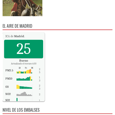
EL AIRE DE MADRID
ICA de
Madrid
.
25
Bueno
Actualizado el viernes 6:00
2
PM2.5
5
1
PM10
3
2
O3
3
NO2
2
SO2
1
CO
0
NIVEL DE LOS EMBALSES