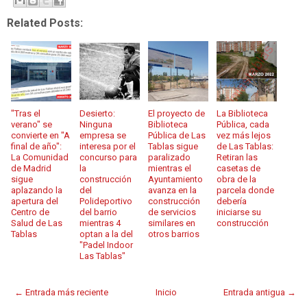
Related Posts:
"Tras el
Desierto:
El proyecto de
La Biblioteca
verano" se
Ninguna
Biblioteca
Pública, cada
convierte en "A
empresa se
Pública de Las
vez más lejos
final de año":
interesa por el
Tablas sigue
de Las Tablas:
La Comunidad
concurso para
paralizado
Retiran las
de Madrid
la
mientras el
casetas de
sigue
construcción
Ayuntamiento
obra de la
aplazando la
del
avanza en la
parcela donde
apertura del
Polideportivo
construcción
debería
Centro de
del barrio
de servicios
iniciarse su
Salud de Las
mientras 4
similares en
construcción
Tablas
optan a la del
otros barrios
"Padel Indoor
Las Tablas"
← Entrada más reciente
Inicio
Entrada antigua →