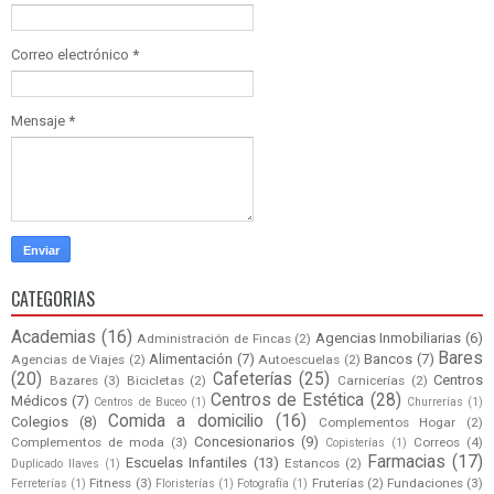
Correo electrónico
*
Mensaje
*
CATEGORIAS
Academias
(16)
Agencias Inmobiliarias
(6)
Administración de Fincas
(2)
Bares
Alimentación
(7)
Bancos
(7)
Agencias de Viajes
(2)
Autoescuelas
(2)
(20)
Cafeterías
(25)
Centros
Bazares
(3)
Bicicletas
(2)
Carnicerías
(2)
Centros de Estética
(28)
Médicos
(7)
Centros de Buceo
(1)
Churrerías
(1)
Comida a domicilio
(16)
Colegios
(8)
Complementos Hogar
(2)
Concesionarios
(9)
Complementos de moda
(3)
Correos
(4)
Copisterías
(1)
Farmacias
(17)
Escuelas Infantiles
(13)
Estancos
(2)
Duplicado llaves
(1)
Fitness
(3)
Fruterías
(2)
Fundaciones
(3)
Ferreterías
(1)
Floristerías
(1)
Fotografía
(1)