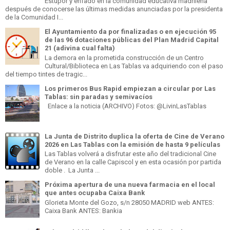
Estupor y enfado en la comunidad educativa madrileña
después de conocerse las últimas medidas anunciadas por la presidenta
de la Comunidad I...
El Ayuntamiento da por finalizadas o en ejecución 95
de las 96 dotaciones públicas del Plan Madrid Capital
21 (adivina cual falta)
La demora en la prometida construcción de un Centro
Cultural/Biblioteca en Las Tablas va adquiriendo con el paso
del tiempo tintes de tragic...
Los primeros Bus Rapid empiezan a circular por Las
Tablas: sin paradas y semivacíos
Enlace a la noticia (ARCHIVO) Fotos: @LivinLasTablas
La Junta de Distrito duplica la oferta de Cine de Verano
2026 en Las Tablas con la emisión de hasta 9 películas
Las Tablas volverá a disfrutar este año del tradicional Cine
de Verano en la calle Capiscol y en esta ocasión por partida
doble . La Junta ...
Próxima apertura de una nueva farmacia en el local
que antes ocupaba Caixa Bank
Glorieta Monte del Gozo, s/n 28050 MADRID web ANTES:
Caixa Bank ANTES: Bankia