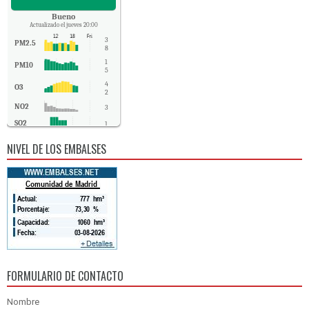
Bueno
Actualizado el jueves 20:00
3
PM2.5
8
1
PM10
5
4
O3
2
NO2
3
SO2
1
CO
-
NIVEL DE LOS EMBALSES
FORMULARIO DE CONTACTO
Nombre