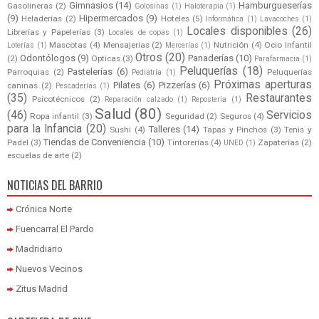
Gimnasios
(14)
Hamburgueserías
Gasolineras
(2)
Golosinas
(1)
Haloterapia
(1)
(9)
Hipermercados
(9)
Heladerías
(2)
Hoteles
(5)
Informática
(1)
Lavacoches
(1)
Locales disponibles
(26)
Librerías y Papelerías
(3)
Locales de copas
(1)
Mascotas
(4)
Mensajerías
(2)
Nutrición
(4)
Ocio Infantil
Loterías
(1)
Mercerías
(1)
Otros
(20)
Odontólogos
(9)
Panaderías
(10)
(2)
Opticas
(3)
Parafarmacia
(1)
Peluquerías
(18)
Pastelerías
(6)
Parroquias
(2)
Peluquerías
Pediatría
(1)
Próximas aperturas
Pilates
(6)
Pizzerías
(6)
caninas
(2)
Pescaderías
(1)
(35)
Restaurantes
Psicotécnicos
(2)
Reparación calzado
(1)
Repostería
(1)
Salud
(80)
(46)
Servicios
Ropa infantil
(3)
Seguridad
(2)
Seguros
(4)
para la Infancia
(20)
Talleres
(14)
Sushi
(4)
Tapas y Pinchos
(3)
Tenis y
Tiendas de Conveniencia
(10)
Padel
(3)
Tintorerías
(4)
Zapaterías
(2)
UNED
(1)
escuelas de arte
(2)
NOTICIAS DEL BARRIO
Crónica Norte
Fuencarral El Pardo
Madridiario
Nuevos Vecinos
Zitus Madrid