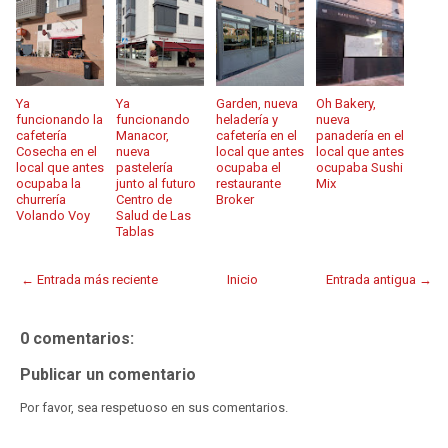
Ya
Ya
Garden, nueva
Oh Bakery,
funcionando la
funcionando
heladería y
nueva
cafetería
Manacor,
cafetería en el
panadería en el
Cosecha en el
nueva
local que antes
local que antes
local que antes
pastelería
ocupaba el
ocupaba Sushi
ocupaba la
junto al futuro
restaurante
Mix
churrería
Centro de
Broker
Volando Voy
Salud de Las
Tablas
← Entrada más reciente
Inicio
Entrada antigua →
0 comentarios:
Publicar un comentario
Por favor, sea respetuoso en sus comentarios.