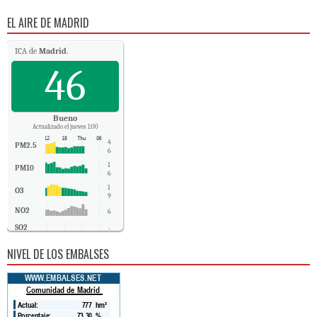
EL AIRE DE MADRID
ICA de
Madrid
.
46
Bueno
Actualizado el jueves 1:00
4
PM2.5
6
1
PM10
6
1
O3
9
NO2
6
SO2
-
CO
0
NIVEL DE LOS EMBALSES