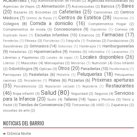
Academias
(16)
Agencias Inmobiliarias
(6)
Administración de Fincas
(2)
Bares
Alimentación
(7)
Bancos
(7)
Agencias de Viajes
(2)
Autoescuelas
(2)
(20)
Cafeterías
(25)
Centros
Bazares
(3)
Bicicletas
(2)
Carnicerías
(2)
Centros de Estética
(28)
Médicos
(7)
Centros de Buceo
(1)
Churrerías
(1)
Comida a domicilio
(16)
Colegios
(8)
Complementos Hogar
(2)
Concesionarios
(9)
Complementos de moda
(3)
Correos
(4)
Copisterías
(1)
Farmacias
(17)
Escuelas Infantiles
(13)
Estancos
(2)
Duplicado llaves
(1)
Fitness
(3)
Fruterías
(2)
Fundaciones
(3)
Ferreterías
(1)
Floristerías
(1)
Fotografía
(1)
Gimnasios
(14)
Hamburgueserías
Gasolineras
(2)
Golosinas
(1)
Haloterapia
(1)
(9)
Hipermercados
(9)
Heladerías
(2)
Hoteles
(5)
Informática
(1)
Lavacoches
(1)
Locales disponibles
(26)
Librerías y Papelerías
(3)
Locales de copas
(1)
Mascotas
(4)
Mensajerías
(2)
Nutrición
(4)
Ocio Infantil
Loterías
(1)
Mercerías
(1)
Otros
(20)
Odontólogos
(9)
Panaderías
(10)
(2)
Opticas
(3)
Parafarmacia
(1)
Peluquerías
(18)
Pastelerías
(6)
Parroquias
(2)
Peluquerías
Pediatría
(1)
Próximas aperturas
Pilates
(6)
Pizzerías
(6)
caninas
(2)
Pescaderías
(1)
(35)
Restaurantes
Psicotécnicos
(2)
Reparación calzado
(1)
Repostería
(1)
Salud
(80)
(46)
Servicios
Ropa infantil
(3)
Seguridad
(2)
Seguros
(4)
para la Infancia
(20)
Talleres
(14)
Sushi
(4)
Tapas y Pinchos
(3)
Tenis y
Tiendas de Conveniencia
(10)
Padel
(3)
Tintorerías
(4)
Zapaterías
(2)
UNED
(1)
escuelas de arte
(2)
NOTICIAS DEL BARRIO
Crónica Norte