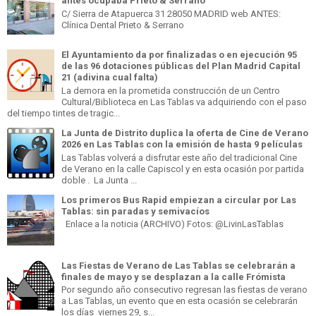
antes ocupaba Prieto & Serrano
C/ Sierra de Atapuerca 31 28050 MADRID web ANTES:
Clínica Dental Prieto & Serrano
El Ayuntamiento da por finalizadas o en ejecución 95
de las 96 dotaciones públicas del Plan Madrid Capital
21 (adivina cual falta)
La demora en la prometida construcción de un Centro
Cultural/Biblioteca en Las Tablas va adquiriendo con el paso
del tiempo tintes de tragic...
La Junta de Distrito duplica la oferta de Cine de Verano
2026 en Las Tablas con la emisión de hasta 9 películas
Las Tablas volverá a disfrutar este año del tradicional Cine
de Verano en la calle Capiscol y en esta ocasión por partida
doble . La Junta ...
Los primeros Bus Rapid empiezan a circular por Las
Tablas: sin paradas y semivacíos
Enlace a la noticia (ARCHIVO) Fotos: @LivinLasTablas
Las Fiestas de Verano de Las Tablas se celebrarán a
finales de mayo y se desplazan a la calle Frómista
Por segundo año consecutivo regresan las fiestas de verano
a Las Tablas, un evento que en esta ocasión se celebrarán
los días viernes 29, s...