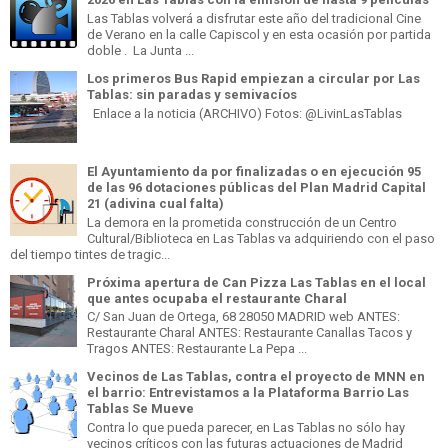
Las Tablas volverá a disfrutar este año del tradicional Cine
de Verano en la calle Capiscol y en esta ocasión por partida
doble . La Junta ...
Los primeros Bus Rapid empiezan a circular por Las
Tablas: sin paradas y semivacíos
Enlace a la noticia (ARCHIVO) Fotos: @LivinLasTablas
El Ayuntamiento da por finalizadas o en ejecución 95
de las 96 dotaciones públicas del Plan Madrid Capital
21 (adivina cual falta)
La demora en la prometida construcción de un Centro
Cultural/Biblioteca en Las Tablas va adquiriendo con el paso
del tiempo tintes de tragic...
Próxima apertura de Can Pizza Las Tablas en el local
que antes ocupaba el restaurante Charal
C/ San Juan de Ortega, 68 28050 MADRID web ANTES:
Restaurante Charal ANTES: Restaurante Canallas Tacos y
Tragos ANTES: Restaurante La Pepa ...
Vecinos de Las Tablas, contra el proyecto de MNN en
el barrio: Entrevistamos a la Plataforma Barrio Las
Tablas Se Mueve
Contra lo que pueda parecer, en Las Tablas no sólo hay
vecinos críticos con las futuras actuaciones de Madrid