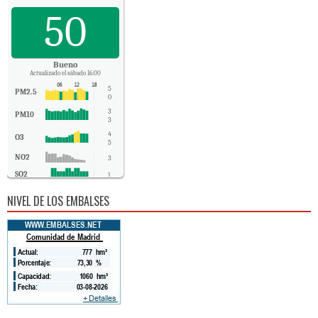
50
Bueno
Actualizado el sábado 16:00
5
PM2.5
0
3
PM10
3
4
O3
5
NO2
3
SO2
1
CO
0
NIVEL DE LOS EMBALSES