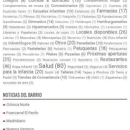
Comida a domicilio
(16)
Colegios
(8)
Complementos Hogar
(2)
Concesionarios
(9)
Complementos de moda
(3)
Correos
(4)
Copisterías
(1)
Farmacias
(17)
Escuelas Infantiles
(13)
Estancos
(2)
Duplicado llaves
(1)
Fitness
(3)
Fruterías
(2)
Fundaciones
(3)
Ferreterías
(1)
Floristerías
(1)
Fotografía
(1)
Gimnasios
(14)
Hamburgueserías
Gasolineras
(2)
Golosinas
(1)
Haloterapia
(1)
(9)
Hipermercados
(9)
Heladerías
(2)
Hoteles
(5)
Informática
(1)
Lavacoches
(1)
Locales disponibles
(26)
Librerías y Papelerías
(3)
Locales de copas
(1)
Mascotas
(4)
Mensajerías
(2)
Nutrición
(4)
Ocio Infantil
Loterías
(1)
Mercerías
(1)
Otros
(20)
Odontólogos
(9)
Panaderías
(10)
(2)
Opticas
(3)
Parafarmacia
(1)
Peluquerías
(18)
Pastelerías
(6)
Parroquias
(2)
Peluquerías
Pediatría
(1)
Próximas aperturas
Pilates
(6)
Pizzerías
(6)
caninas
(2)
Pescaderías
(1)
(35)
Restaurantes
Psicotécnicos
(2)
Reparación calzado
(1)
Repostería
(1)
Salud
(80)
(46)
Servicios
Ropa infantil
(3)
Seguridad
(2)
Seguros
(4)
para la Infancia
(20)
Talleres
(14)
Sushi
(4)
Tapas y Pinchos
(3)
Tenis y
Tiendas de Conveniencia
(10)
Padel
(3)
Tintorerías
(4)
Zapaterías
(2)
UNED
(1)
escuelas de arte
(2)
NOTICIAS DEL BARRIO
Crónica Norte
Fuencarral El Pardo
Madridiario
Nuevos Vecinos