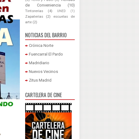
de Conveniencia
(10)
Tintorerías
(4)
UNED
(1)
Zapaterías
(2)
escuelas de
arte
(2)
NOTICIAS DEL BARRIO
Crónica Norte
Fuencarral El Pardo
Madridiario
Nuevos Vecinos
Zitus Madrid
CARTELERA DE CINE