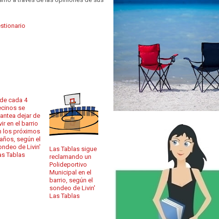
estionario
 de cada 4
ecinos se
lantea dejar de
vir en el barrio
n los próximos
 años, según el
ondeo de Livin'
Las Tablas sigue
as Tablas
reclamando un
Polideportivo
Municipal en el
barrio, según el
sondeo de Livin'
Las Tablas