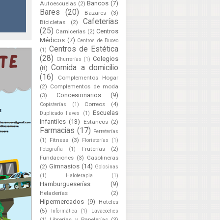
Bancos
(7)
Autoescuelas
(2)
Bares
(20)
Bazares
(3)
Cafeterías
Bicicletas
(2)
(25)
Centros
Carnicerías
(2)
Médicos
(7)
Centros de Buceo
Centros de Estética
(1)
(28)
Colegios
Churrerías
(1)
Comida a domicilio
(8)
(16)
Complementos Hogar
(2)
Complementos de moda
Concesionarios
(9)
(3)
Correos
(4)
Copisterías
(1)
Escuelas
Duplicado llaves
(1)
Infantiles
(13)
Estancos
(2)
Farmacias
(17)
Ferreterías
Fitness
(3)
(1)
Floristerías
(1)
Fruterías
(2)
Fotografía
(1)
Fundaciones
(3)
Gasolineras
Gimnasios
(14)
(2)
Golosinas
(1)
Haloterapia
(1)
Hamburgueserías
(9)
Heladerías
(2)
Hipermercados
(9)
Hoteles
(5)
Informática
(1)
Lavacoches
Librerías y Papelerías
(3)
(1)