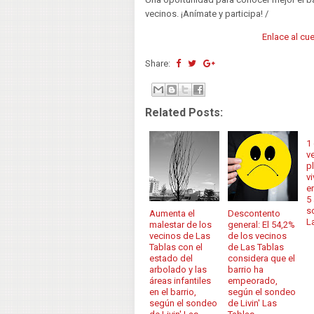
vecinos. ¡Anímate y participa! /
Enlace al cu
Share:
Related Posts:
1
v
p
vi
e
5
s
Aumenta el
Descontento
L
malestar de los
general: El 54,2%
vecinos de Las
de los vecinos
Tablas con el
de Las Tablas
estado del
considera que el
arbolado y las
barrio ha
áreas infantiles
empeorado,
en el barrio,
según el sondeo
según el sondeo
de Livin' Las