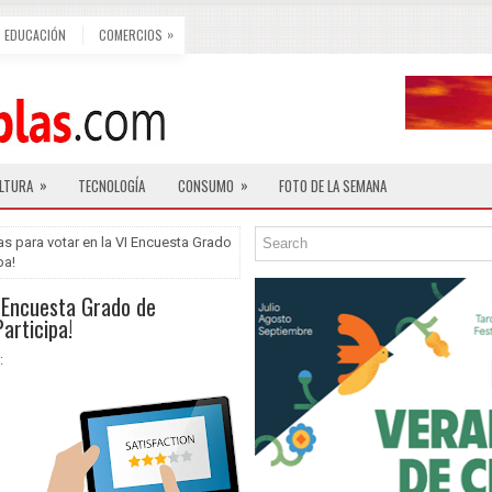
»
EDUCACIÓN
COMERCIOS
»
»
LTURA
TECNOLOGÍA
CONSUMO
FOTO DE LA SEMANA
as para votar en la VI Encuesta Grado
pa!
I Encuesta Grado de
articipa!
: