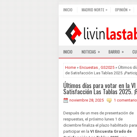
»
»
INICIO
MADRID NORTE
OPINIÓN
»
»
INICIO
NOTICIAS
BARRIO
CU
Home
»
Encuestas
,
GS2025
» Últimos dí
de Satisfacción Las Tablas 2025. ¡Partici
Últimos días para votar en la V
Satisfacción Las Tablas 2025. ¡P
noviembre 28, 2025
1 comentario
Después de un mes de presentación de
respuestas, el próximo lunes 1 de
diciembre finaliza el plazo habilitado para
participar en la
VI Encuesta Grado de