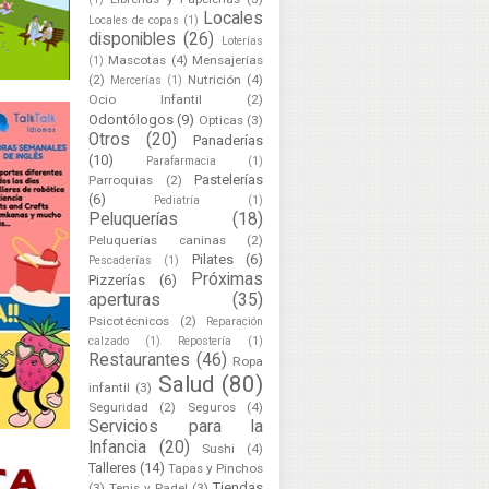
Locales
Locales de copas
(1)
disponibles
(26)
Loterías
Mascotas
(4)
Mensajerías
(1)
(2)
Nutrición
(4)
Mercerías
(1)
Ocio Infantil
(2)
Odontólogos
(9)
Opticas
(3)
Otros
(20)
Panaderías
(10)
Parafarmacia
(1)
Pastelerías
Parroquias
(2)
(6)
Pediatría
(1)
Peluquerías
(18)
Peluquerías caninas
(2)
Pilates
(6)
Pescaderías
(1)
Próximas
Pizzerías
(6)
aperturas
(35)
Psicotécnicos
(2)
Reparación
calzado
(1)
Repostería
(1)
Restaurantes
(46)
Ropa
Salud
(80)
infantil
(3)
Seguridad
(2)
Seguros
(4)
Servicios para la
Infancia
(20)
Sushi
(4)
Talleres
(14)
Tapas y Pinchos
Tiendas
(3)
Tenis y Padel
(3)