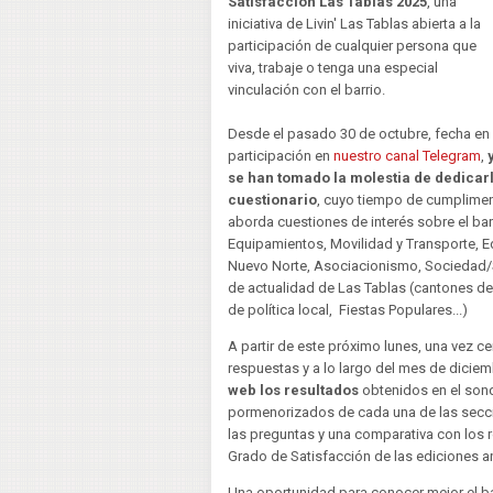
Satisfacción Las Tablas 2025
, una
iniciativa de Livin' Las Tablas abierta a la
participación de cualquier persona que
viva, trabaje o tenga una especial
vinculación con el barrio.
Desde el pasado 30 de octubre, fecha en l
participación en
nuestro canal Telegram
,
se han tomado la molestia de dedicarl
cuestionario
, cuyo tiempo de cumpliment
aborda cuestiones de interés sobre el ba
Equipamientos, Movilidad y Transporte, 
Nuevo Norte, Asociacionismo, Sociedad/
de actualidad de Las Tablas (cantones de
de política local, Fiestas Populares...)
A partir de este próximo lunes, una vez c
respuestas y a lo largo del mes de diciem
web los resultados
obtenidos en el son
pormenorizados de cada una de las secci
las preguntas y una comparativa con los 
Grado de Satisfacción de las ediciones an
Una oportunidad para conocer mejor el ba