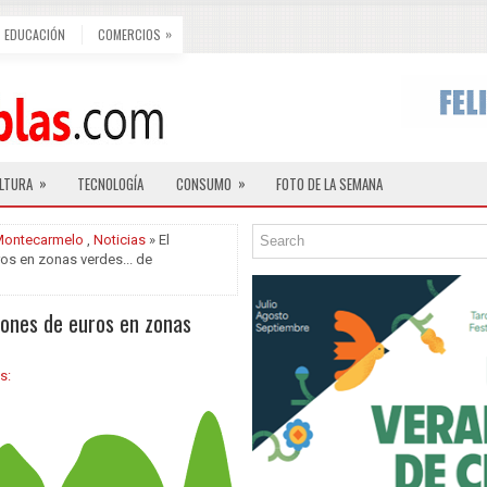
»
EDUCACIÓN
COMERCIOS
»
»
LTURA
TECNOLOGÍA
CONSUMO
FOTO DE LA SEMANA
ontecarmelo
,
Noticias
» El
ros en zonas verdes... de
llones de euros en zonas
s: