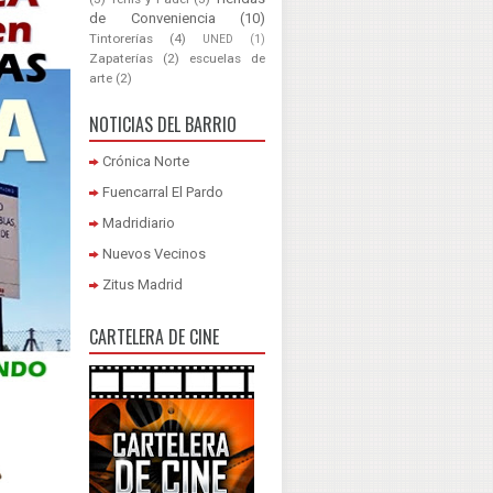
de Conveniencia
(10)
Tintorerías
(4)
UNED
(1)
Zapaterías
(2)
escuelas de
arte
(2)
NOTICIAS DEL BARRIO
Crónica Norte
Fuencarral El Pardo
Madridiario
Nuevos Vecinos
Zitus Madrid
CARTELERA DE CINE