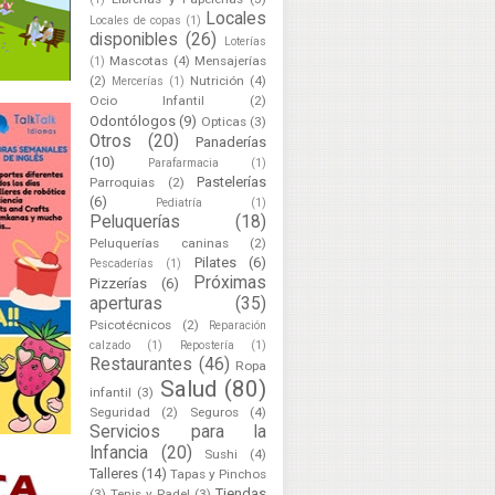
Locales
Locales de copas
(1)
disponibles
(26)
Loterías
Mascotas
(4)
Mensajerías
(1)
(2)
Nutrición
(4)
Mercerías
(1)
Ocio Infantil
(2)
Odontólogos
(9)
Opticas
(3)
Otros
(20)
Panaderías
(10)
Parafarmacia
(1)
Pastelerías
Parroquias
(2)
(6)
Pediatría
(1)
Peluquerías
(18)
Peluquerías caninas
(2)
Pilates
(6)
Pescaderías
(1)
Próximas
Pizzerías
(6)
aperturas
(35)
Psicotécnicos
(2)
Reparación
calzado
(1)
Repostería
(1)
Restaurantes
(46)
Ropa
Salud
(80)
infantil
(3)
Seguridad
(2)
Seguros
(4)
Servicios para la
Infancia
(20)
Sushi
(4)
Talleres
(14)
Tapas y Pinchos
Tiendas
(3)
Tenis y Padel
(3)