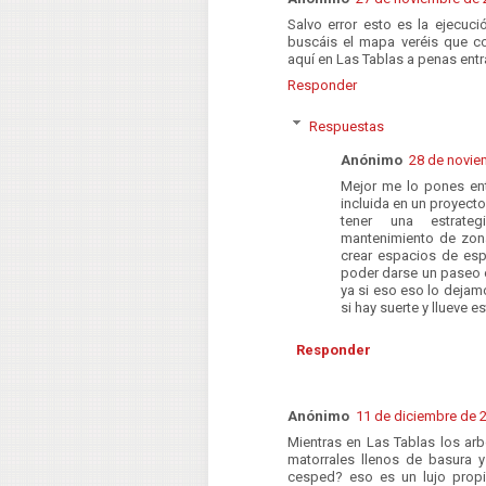
Salvo error esto es la ejecuci
buscáis el mapa veréis que co
aquí en Las Tablas a penas ent
Responder
Respuestas
Anónimo
28 de novie
Mejor me lo pones ent
incluida en un proyect
tener una estrate
mantenimiento de zona
crear espacios de esp
poder darse un paseo 
ya si eso eso lo dejamo
si hay suerte y llueve 
Responder
Anónimo
11 de diciembre de 2
Mientras en Las Tablas los arb
matorrales llenos de basura 
cesped? eso es un lujo propi