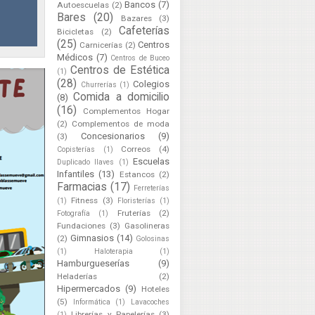
Bancos
(7)
Autoescuelas
(2)
Bares
(20)
Bazares
(3)
Cafeterías
Bicicletas
(2)
(25)
Centros
Carnicerías
(2)
Médicos
(7)
Centros de Buceo
Centros de Estética
(1)
(28)
Colegios
Churrerías
(1)
Comida a domicilio
(8)
(16)
Complementos Hogar
(2)
Complementos de moda
Concesionarios
(9)
(3)
Correos
(4)
Copisterías
(1)
Escuelas
Duplicado llaves
(1)
Infantiles
(13)
Estancos
(2)
Farmacias
(17)
Ferreterías
Fitness
(3)
(1)
Floristerías
(1)
Fruterías
(2)
Fotografía
(1)
Fundaciones
(3)
Gasolineras
Gimnasios
(14)
(2)
Golosinas
(1)
Haloterapia
(1)
Hamburgueserías
(9)
Heladerías
(2)
Hipermercados
(9)
Hoteles
(5)
Informática
(1)
Lavacoches
Librerías y Papelerías
(3)
(1)