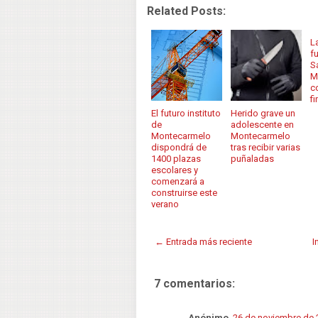
Related Posts:
L
f
S
M
c
f
El futuro instituto
Herido grave un
de
adolescente en
Montecarmelo
Montecarmelo
dispondrá de
tras recibir varias
1400 plazas
puñaladas
escolares y
comenzará a
construirse este
verano
← Entrada más reciente
I
7 comentarios:
Anónimo
26 de noviembre de 2