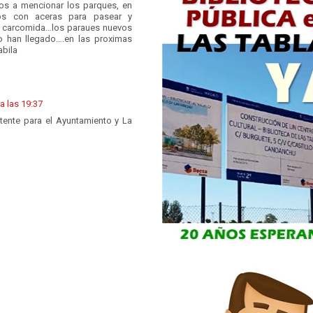
os a mencionar los parques, en
s con aceras para pasear y
 carcomida…los paraues nuevos
o han llegado….en las proximas
abila
a las 19:37
stente para el Ayuntamiento y La