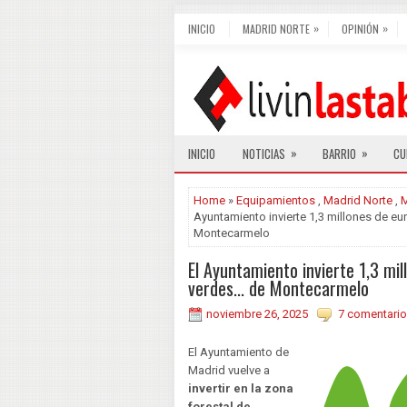
»
»
INICIO
MADRID NORTE
OPINIÓN
»
»
INICIO
NOTICIAS
BARRIO
CU
Home
»
Equipamientos
,
Madrid Norte
,
M
Ayuntamiento invierte 1,3 millones de eu
Montecarmelo
El Ayuntamiento invierte 1,3 mi
verdes... de Montecarmelo
noviembre 26, 2025
7 comentario
El Ayuntamiento de
Madrid vuelve a
invertir en la zona
forestal de