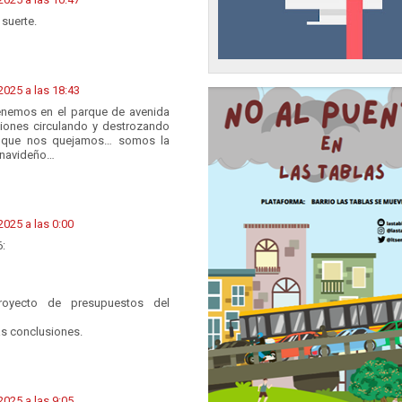
suerte.
025 a las 18:43
tenemos en el parque de avenida
ones circulando y destrozando
 que nos quejamos… somos la
o navideño…
025 a las 0:00
6:
royecto de presupuestos del
s conclusiones.
025 a las 9:05