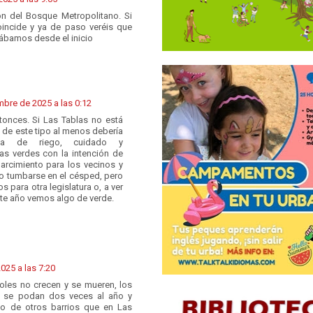
ón del Bosque Metropolitano. Si
incide y ya de paso veréis que
rábamos desde el inicio
mbre de 2025 a las 0:12
onces. Si Las Tablas no está
o de este tipo al menos debería
gia de riego, cuidado y
s verdes con la intención de
arcimiento para los vecinos y
o tumbarse en el césped, pero
s para otra legislatura o, a ver
este año vemos algo de verde.
025 a las 7:20
oles no crecen y se mueren, los
y se podan dos veces al año y
o de otros barrios que en Las