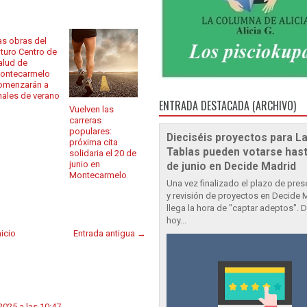
as obras del
uturo Centro de
alud de
ontecarmelo
omenzarán a
inales de verano
ENTRADA DESTACADA (ARCHIVO)
Vuelven las
carreras
populares:
Dieciséis proyectos para L
próxima cita
Tablas pueden votarse hast
solidaria el 20 de
junio en
de junio en Decide Madrid
Montecarmelo
Una vez finalizado el plazo de pre
y revisión de proyectos en Decide 
llega la hora de "captar adeptos". 
hoy...
nicio
Entrada antigua →
025 a las 10:47