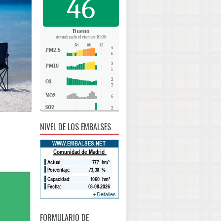
46
Bueno
Actualizado el viernes 10:00
4
PM2.5
6
3
PM10
1
2
O3
7
NO2
6
SO2
2
CO
0
NIVEL DE LOS EMBALSES
FORMULARIO DE