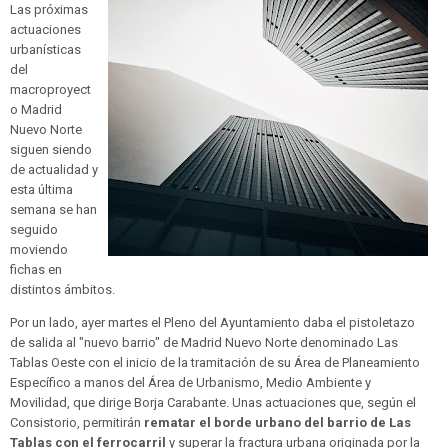
Las próximas
actuaciones
urbanísticas
del
macroproyect
o Madrid
Nuevo Norte
siguen siendo
de actualidad y
esta última
semana se han
seguido
moviendo
fichas en
distintos ámbitos.
Por un lado, ayer martes el Pleno del Ayuntamiento daba el pistoletazo
de salida al "nuevo barrio" de Madrid Nuevo Norte denominado Las
Tablas Oeste con el inicio de la tramitación de su Área de Planeamiento
Específico a manos del Área de Urbanismo, Medio Ambiente y
Movilidad, que dirige Borja Carabante. Unas actuaciones que, según el
Consistorio, permitirán
rematar el borde urbano del barrio de Las
Tablas con el ferrocarril
y superar la fractura urbana originada por la