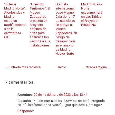
"Bulevar
"Uniendo
El artista
Madrid Nuevo
Madrid Norte":
Territorios": El
internacional
Norte
Alcobendas y
Museo
José Manuel
experimentará
Madrid
Zapadores
Ciria dona 17
en Las Tablas
estudian
presenta un
de sus obras
el Proyecto
modificacione
proyecto
en apoyo al
PROBONO
s en la
artístico de
Museo
carretera M-
rutas para
Zapadores, en
603
acercar a los
riesgo de
vecinos a sus
desaparición
instalaciones
en el ámbito
de Madrid
Nuevo Norte
← Entrada más reciente
Inicio
Entrada antigua →
7 comentarios:
Anónimo
29 de noviembre de 2023 a las 13:44
Caramba! Parece que nuestra AAVV no se está integrada
en la "Plataforma Zona Norte"... ¿por qué será, Domingo?
Responder