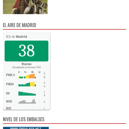
EL AIRE DE MADRID
ICA de
Madrid
.
38
Bueno
Actualizado el viernes 9:00
3
PM2.5
8
2
PM10
4
1
O3
9
NO2
6
SO2
1
CO
0
NIVEL DE LOS EMBALSES