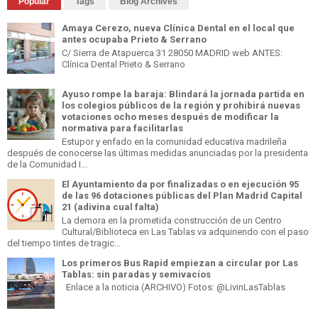
Popular
Tags
Blog Archives
Amaya Cerezo, nueva Clínica Dental en el local que
antes ocupaba Prieto & Serrano
C/ Sierra de Atapuerca 31 28050 MADRID web ANTES:
Clínica Dental Prieto & Serrano
Ayuso rompe la baraja: Blindará la jornada partida en
los colegios públicos de la región y prohibirá nuevas
votaciones ocho meses después de modificar la
normativa para facilitarlas
Estupor y enfado en la comunidad educativa madrileña
después de conocerse las últimas medidas anunciadas por la presidenta
de la Comunidad I...
El Ayuntamiento da por finalizadas o en ejecución 95
de las 96 dotaciones públicas del Plan Madrid Capital
21 (adivina cual falta)
La demora en la prometida construcción de un Centro
Cultural/Biblioteca en Las Tablas va adquiriendo con el paso
del tiempo tintes de tragic...
Los primeros Bus Rapid empiezan a circular por Las
Tablas: sin paradas y semivacíos
Enlace a la noticia (ARCHIVO) Fotos: @LivinLasTablas