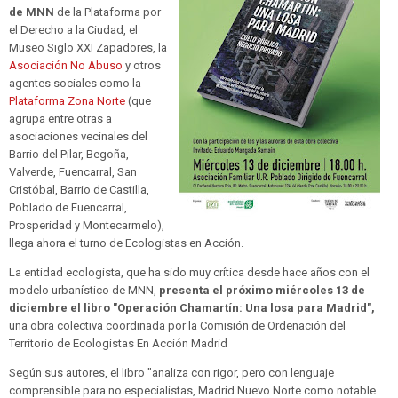
de MNN
de la Plataforma por
el Derecho a la Ciudad, el
Museo Siglo XXI Zapadores, la
Asociación No Abuso
y otros
agentes sociales como la
Plataforma Zona Norte
(que
agrupa entre otras a
asociaciones vecinales del
Barrio del Pilar, Begoña,
Valverde, Fuencarral, San
Cristóbal, Barrio de Castilla,
Poblado de Fuencarral,
Prosperidad y Montecarmelo),
llega ahora el turno de Ecologistas en Acción.
La entidad ecologista, que ha sido muy crítica desde hace años con el
modelo urbanístico de MNN,
presenta el próximo miércoles 13 de
diciembre el libro "Operación Chamartín: Una losa para Madrid",
una obra colectiva coordinada por la Comisión de Ordenación del
Territorio de Ecologistas En Acción Madrid
Según sus autores, el libro "analiza con rigor, pero con lenguaje
comprensible para no especialistas, Madrid Nuevo Norte como notable