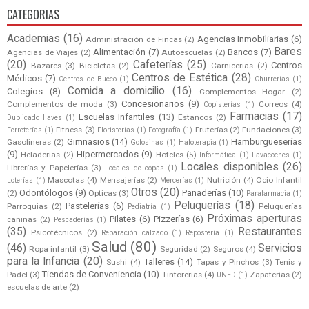
CATEGORIAS
Academias
(16)
Agencias Inmobiliarias
(6)
Administración de Fincas
(2)
Bares
Alimentación
(7)
Bancos
(7)
Agencias de Viajes
(2)
Autoescuelas
(2)
(20)
Cafeterías
(25)
Centros
Bazares
(3)
Bicicletas
(2)
Carnicerías
(2)
Centros de Estética
(28)
Médicos
(7)
Centros de Buceo
(1)
Churrerías
(1)
Comida a domicilio
(16)
Colegios
(8)
Complementos Hogar
(2)
Concesionarios
(9)
Complementos de moda
(3)
Correos
(4)
Copisterías
(1)
Farmacias
(17)
Escuelas Infantiles
(13)
Estancos
(2)
Duplicado llaves
(1)
Fitness
(3)
Fruterías
(2)
Fundaciones
(3)
Ferreterías
(1)
Floristerías
(1)
Fotografía
(1)
Gimnasios
(14)
Hamburgueserías
Gasolineras
(2)
Golosinas
(1)
Haloterapia
(1)
(9)
Hipermercados
(9)
Heladerías
(2)
Hoteles
(5)
Informática
(1)
Lavacoches
(1)
Locales disponibles
(26)
Librerías y Papelerías
(3)
Locales de copas
(1)
Mascotas
(4)
Mensajerías
(2)
Nutrición
(4)
Ocio Infantil
Loterías
(1)
Mercerías
(1)
Otros
(20)
Odontólogos
(9)
Panaderías
(10)
(2)
Opticas
(3)
Parafarmacia
(1)
Peluquerías
(18)
Pastelerías
(6)
Parroquias
(2)
Peluquerías
Pediatría
(1)
Próximas aperturas
Pilates
(6)
Pizzerías
(6)
caninas
(2)
Pescaderías
(1)
(35)
Restaurantes
Psicotécnicos
(2)
Reparación calzado
(1)
Repostería
(1)
Salud
(80)
(46)
Servicios
Ropa infantil
(3)
Seguridad
(2)
Seguros
(4)
para la Infancia
(20)
Talleres
(14)
Sushi
(4)
Tapas y Pinchos
(3)
Tenis y
Tiendas de Conveniencia
(10)
Padel
(3)
Tintorerías
(4)
Zapaterías
(2)
UNED
(1)
escuelas de arte
(2)