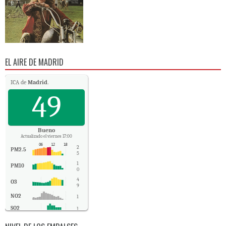
EL AIRE DE MADRID
ICA de
Madrid
.
49
Bueno
Actualizado el viernes 17:00
2
PM2.5
5
1
PM10
0
4
O3
9
NO2
1
SO2
1
CO
0