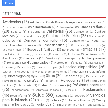
CATEGORIAS
Academias
(16)
Agencias Inmobiliarias
(6)
Administración de Fincas
(2)
Bares
Alimentación
(7)
Bancos
(7)
Agencias de Viajes
(2)
Autoescuelas
(2)
(20)
Cafeterías
(25)
Centros
Bazares
(3)
Bicicletas
(2)
Carnicerías
(2)
Centros de Estética
(28)
Médicos
(7)
Centros de Buceo
(1)
Churrerías
(1)
Comida a domicilio
(16)
Colegios
(8)
Complementos Hogar
(2)
Concesionarios
(9)
Complementos de moda
(3)
Correos
(4)
Copisterías
(1)
Farmacias
(17)
Escuelas Infantiles
(13)
Estancos
(2)
Duplicado llaves
(1)
Fitness
(3)
Fruterías
(2)
Fundaciones
(3)
Ferreterías
(1)
Floristerías
(1)
Fotografía
(1)
Gimnasios
(14)
Hamburgueserías
Gasolineras
(2)
Golosinas
(1)
Haloterapia
(1)
(9)
Hipermercados
(9)
Heladerías
(2)
Hoteles
(5)
Informática
(1)
Lavacoches
(1)
Locales disponibles
(26)
Librerías y Papelerías
(3)
Locales de copas
(1)
Mascotas
(4)
Mensajerías
(2)
Nutrición
(4)
Ocio Infantil
Loterías
(1)
Mercerías
(1)
Otros
(20)
Odontólogos
(9)
Panaderías
(10)
(2)
Opticas
(3)
Parafarmacia
(1)
Peluquerías
(18)
Pastelerías
(6)
Parroquias
(2)
Peluquerías
Pediatría
(1)
Próximas aperturas
Pilates
(6)
Pizzerías
(6)
caninas
(2)
Pescaderías
(1)
(35)
Restaurantes
Psicotécnicos
(2)
Reparación calzado
(1)
Repostería
(1)
Salud
(80)
(46)
Servicios
Ropa infantil
(3)
Seguridad
(2)
Seguros
(4)
para la Infancia
(20)
Talleres
(14)
Sushi
(4)
Tapas y Pinchos
(3)
Tenis y
Tiendas de Conveniencia
(10)
Padel
(3)
Tintorerías
(4)
Zapaterías
(2)
UNED
(1)