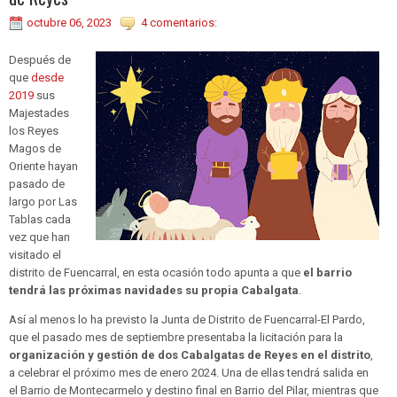
octubre 06, 2023
4 comentarios:
Después de
que
desde
2019
sus
Majestades
los Reyes
Magos de
Oriente hayan
pasado de
largo por Las
Tablas cada
vez que han
visitado el
distrito de Fuencarral, en esta ocasión todo apunta a que
el barrio
tendrá las próximas navidades su propia Cabalgata
.
Así al menos lo ha previsto la Junta de Distrito de Fuencarral-El Pardo,
que el pasado mes de septiembre presentaba la licitación para la
organización y gestión de dos Cabalgatas de Reyes en el distrito
,
a celebrar el próximo mes de enero 2024. Una de ellas tendrá salida en
el Barrio de Montecarmelo y destino final en Barrio del Pilar, mientras que