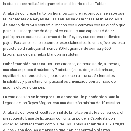
la otra se desarrollará íntegramente en el barrio de Las Tablas.
A falta de concretar tanto los horarios como el recorrido, sí se sabe que
la Cabalgata de Reyes de Las Tablas se celebrará el miércoles 3
de enero de 2024
y contará al menos con 3 carrozas con un diseño que
permita la incorporación de público infantil y una capacidad de 25
participantes cada una, además de los Reyes y sus correspondientes
pajes. Para amenizar el recorrido, especialmente a los más jóvenes, está
previsto se distribuyan al menos 80 kilogramos de confeti y 600
kilogramos de caramelos blandos sin gluten.
Habrá también pasacalles
: uno circense, compuesto de, al menos,
una charanga con 8 músicos y 7 artistas (zancudos, malabaristas,
equilibristas, monociclos...), otro de luz con al menos 5 elementos
hinchables y, por último, un pasacalles amenizado con pompas de
jabón y globos gigantes.
En esta ocasión
se incorpora un espectáculo pirotécnico
para la
llegada de los Reyes Magos, con una duración mínima de 10 minutos.
A falta de conocer el resultado final de la licitación de los concursos, el
presupuesto base de licitación conjunta tanto de la Cabalgata con
origen en Montecarmelo como la de Las Tablas
asciende a 109.129,03
euros
y
son dos las empresas que han presentado ofertas
.