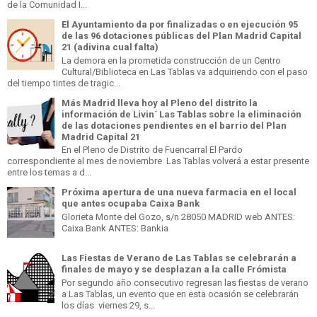
de la Comunidad I...
El Ayuntamiento da por finalizadas o en ejecución 95
de las 96 dotaciones públicas del Plan Madrid Capital
21 (adivina cual falta)
La demora en la prometida construcción de un Centro
Cultural/Biblioteca en Las Tablas va adquiriendo con el paso
del tiempo tintes de tragic...
Más Madrid lleva hoy al Pleno del distrito la
información de Livin´ Las Tablas sobre la eliminación
de las dotaciones pendientes en el barrio del Plan
Madrid Capital 21
En el Pleno de Distrito de Fuencarral El Pardo
correspondiente al mes de noviembre Las Tablas volverá a estar presente
entre los temas a d...
Próxima apertura de una nueva farmacia en el local
que antes ocupaba Caixa Bank
Glorieta Monte del Gozo, s/n 28050 MADRID web ANTES:
Caixa Bank ANTES: Bankia
Las Fiestas de Verano de Las Tablas se celebrarán a
finales de mayo y se desplazan a la calle Frómista
Por segundo año consecutivo regresan las fiestas de verano
a Las Tablas, un evento que en esta ocasión se celebrarán
los días viernes 29, s...