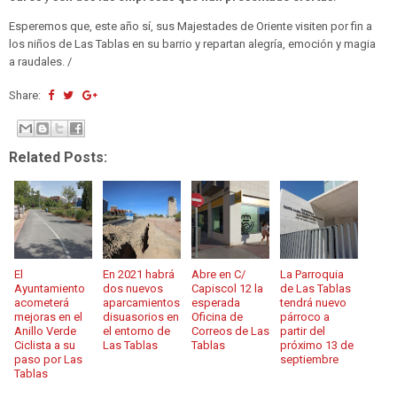
Esperemos que, este año sí, sus Majestades de Oriente visiten por fin a
los niños de Las Tablas en su barrio y repartan alegría, emoción y magia
a raudales. /
Share:
Related Posts:
El
En 2021 habrá
Abre en C/
La Parroquia
Ayuntamiento
dos nuevos
Capiscol 12 la
de Las Tablas
acometerá
aparcamientos
esperada
tendrá nuevo
mejoras en el
disuasorios en
Oficina de
párroco a
Anillo Verde
el entorno de
Correos de Las
partir del
Ciclista a su
Las Tablas
Tablas
próximo 13 de
paso por Las
septiembre
Tablas