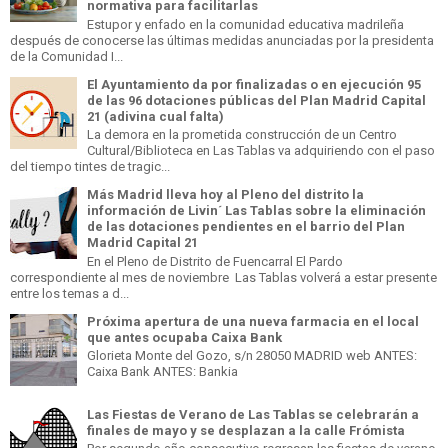
normativa para facilitarlas
Estupor y enfado en la comunidad educativa madrileña
después de conocerse las últimas medidas anunciadas por la presidenta
de la Comunidad I...
El Ayuntamiento da por finalizadas o en ejecución 95
de las 96 dotaciones públicas del Plan Madrid Capital
21 (adivina cual falta)
La demora en la prometida construcción de un Centro
Cultural/Biblioteca en Las Tablas va adquiriendo con el paso
del tiempo tintes de tragic...
Más Madrid lleva hoy al Pleno del distrito la
información de Livin´ Las Tablas sobre la eliminación
de las dotaciones pendientes en el barrio del Plan
Madrid Capital 21
En el Pleno de Distrito de Fuencarral El Pardo
correspondiente al mes de noviembre Las Tablas volverá a estar presente
entre los temas a d...
Próxima apertura de una nueva farmacia en el local
que antes ocupaba Caixa Bank
Glorieta Monte del Gozo, s/n 28050 MADRID web ANTES:
Caixa Bank ANTES: Bankia
Las Fiestas de Verano de Las Tablas se celebrarán a
finales de mayo y se desplazan a la calle Frómista