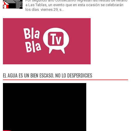
Por segundo año consecutivo regresan las fiestas de verano
a Las Tablas, un evento que en esta ocasión se celebrarán
los días viernes 29, s...
EL AGUA ES UN BIEN ESCASO. NO LO DESPERDICIES