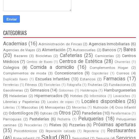
CATEGORIAS
Academias
(16)
Agencias Inmobiliarias
(6)
Administración de Fincas
(2)
Bares
Alimentación
(7)
Bancos
(7)
Agencias de Viajes
(2)
Autoescuelas
(2)
(20)
Cafeterías
(25)
Centros
Bazares
(3)
Bicicletas
(2)
Carnicerías
(2)
Centros de Estética
(28)
Médicos
(7)
Centros de Buceo
(1)
Churrerías
(1)
Comida a domicilio
(16)
Colegios
(8)
Complementos Hogar
(2)
Concesionarios
(9)
Complementos de moda
(3)
Correos
(4)
Copisterías
(1)
Farmacias
(17)
Escuelas Infantiles
(13)
Estancos
(2)
Duplicado llaves
(1)
Fitness
(3)
Fruterías
(2)
Fundaciones
(3)
Ferreterías
(1)
Floristerías
(1)
Fotografía
(1)
Gimnasios
(14)
Hamburgueserías
Gasolineras
(2)
Golosinas
(1)
Haloterapia
(1)
(9)
Hipermercados
(9)
Heladerías
(2)
Hoteles
(5)
Informática
(1)
Lavacoches
(1)
Locales disponibles
(26)
Librerías y Papelerías
(3)
Locales de copas
(1)
Mascotas
(4)
Mensajerías
(2)
Nutrición
(4)
Ocio Infantil
Loterías
(1)
Mercerías
(1)
Otros
(20)
Odontólogos
(9)
Panaderías
(10)
(2)
Opticas
(3)
Parafarmacia
(1)
Peluquerías
(18)
Pastelerías
(6)
Parroquias
(2)
Peluquerías
Pediatría
(1)
Próximas aperturas
Pilates
(6)
Pizzerías
(6)
caninas
(2)
Pescaderías
(1)
(35)
Restaurantes
Psicotécnicos
(2)
Reparación calzado
(1)
Repostería
(1)
Salud
(80)
(46)
Servicios
Ropa infantil
(3)
Seguridad
(2)
Seguros
(4)