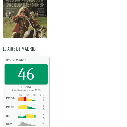
EL AIRE DE MADRID
ICA de
Madrid
.
46
Bueno
Actualizado el viernes 19:00
2
PM2.5
1
1
PM10
6
4
O3
6
NO2
2