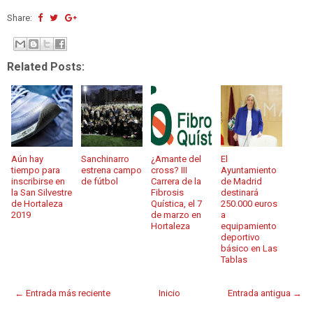
Share:
Related Posts:
Aún hay
Sanchinarro
¿Amante del
El
tiempo para
estrena campo
cross? III
Ayuntamiento
inscribirse en
de fútbol
Carrera de la
de Madrid
la San Silvestre
Fibrosis
destinará
de Hortaleza
Quística, el 7
250.000 euros
2019
de marzo en
a
Hortaleza
equipamiento
deportivo
básico en Las
Tablas
← Entrada más reciente
Inicio
Entrada antigua →