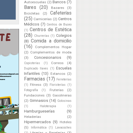
Bancos
(7)
Autoescuelas
(2)
Bares
(20)
Bazares
(3)
Cafeterías
Bicicletas
(2)
(25)
Centros
Carnicerías
(2)
Médicos
(7)
Centros de Buceo
Centros de Estética
(1)
(28)
Colegios
Churrerías
(1)
Comida a domicilio
(8)
(16)
Complementos Hogar
(2)
Complementos de moda
Concesionarios
(9)
(3)
Correos
(4)
Copisterías
(1)
Escuelas
Duplicado llaves
(1)
Infantiles
(13)
Estancos
(2)
Farmacias
(17)
Ferreterías
Fitness
(3)
(1)
Floristerías
(1)
Fruterías
(2)
Fotografía
(1)
Fundaciones
(3)
Gasolineras
Gimnasios
(14)
(2)
Golosinas
(1)
Haloterapia
(1)
Hamburgueserías
(9)
Heladerías
(2)
Hipermercados
(9)
Hoteles
(5)
Informática
(1)
Lavacoches
Librerías y Papelerías
(3)
(1)