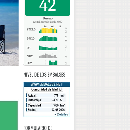
42
Bueno
Actualizado el sábado 10:00
4
PM2.5
2
2
PM10
9
3
O3
1
NO2
4
SO2
2
CO
0
NIVEL DE LOS EMBALSES
FORMULARIO DE