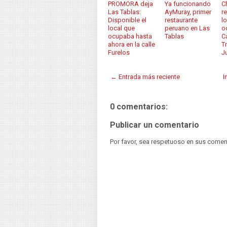
PROMORA deja
Ya funcionando
C
Las Tablas:
AyMuray, primer
r
Disponible el
restaurante
l
local que
peruano en Las
o
ocupaba hasta
Tablas
C
ahora en la calle
T
Furelos
J
← Entrada más reciente
I
0 comentarios:
Publicar un comentario
Por favor, sea respetuoso en sus comen