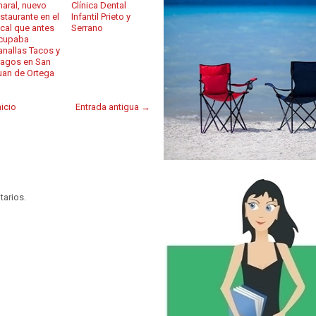
haral, nuevo
Clínica Dental
estaurante en el
Infantil Prieto y
ocal que antes
Serrano
cupaba
anallas Tacos y
ragos en San
uan de Ortega
nicio
Entrada antigua →
tarios.