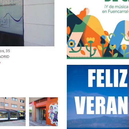
los, 35
ADRID
b