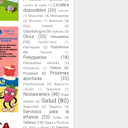
Locales
Locales de copas
(1)
disponibles
(26)
Loterías
Mascotas
(4)
Mensajerías
(1)
(2)
Nutrición
(4)
Mercerías
(1)
Ocio Infantil
(2)
Odontólogos
(9)
Opticas
(3)
Otros
(20)
Panaderías
(10)
Parafarmacia
(1)
Pastelerías
Parroquias
(2)
(6)
Pediatría
(1)
Peluquerías
(18)
Peluquerías caninas
(2)
Pilates
(6)
Pescaderías
(1)
Próximas
Pizzerías
(6)
aperturas
(35)
Psicotécnicos
(2)
Reparación
calzado
(1)
Repostería
(1)
Restaurantes
(46)
Ropa
Salud
(80)
infantil
(3)
Seguridad
(2)
Seguros
(4)
Servicios para la
Infancia
(20)
Sushi
(4)
Talleres
(14)
Tapas y Pinchos
Tiendas
(3)
Tenis y Padel
(3)