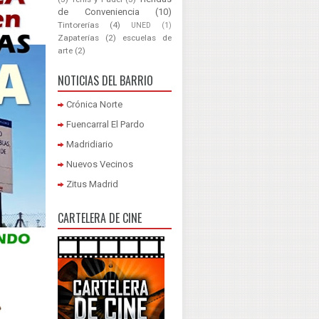
de Conveniencia
(10)
Tintorerías
(4)
UNED
(1)
Zapaterías
(2)
escuelas de
arte
(2)
NOTICIAS DEL BARRIO
Crónica Norte
Fuencarral El Pardo
Madridiario
Nuevos Vecinos
Zitus Madrid
CARTELERA DE CINE