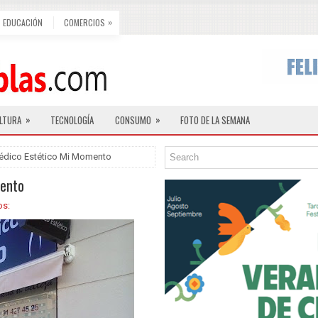
»
EDUCACIÓN
COMERCIOS
»
»
LTURA
TECNOLOGÍA
CONSUMO
FOTO DE LA SEMANA
édico Estético Mi Momento
mento
os: