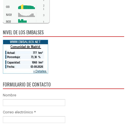
1
2
O3
1
NO2
3
SO2
1
CO
0
NIVEL DE LOS EMBALSES
FORMULARIO DE CONTACTO
Nombre
Correo electrónico
*