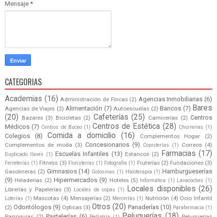
Mensaje
*
CATEGORIAS
Academias
(16)
Agencias Inmobiliarias
(6)
Administración de Fincas
(2)
Bares
Alimentación
(7)
Bancos
(7)
Agencias de Viajes
(2)
Autoescuelas
(2)
(20)
Cafeterías
(25)
Centros
Bazares
(3)
Bicicletas
(2)
Carnicerías
(2)
Centros de Estética
(28)
Médicos
(7)
Centros de Buceo
(1)
Churrerías
(1)
Comida a domicilio
(16)
Colegios
(8)
Complementos Hogar
(2)
Concesionarios
(9)
Complementos de moda
(3)
Correos
(4)
Copisterías
(1)
Farmacias
(17)
Escuelas Infantiles
(13)
Estancos
(2)
Duplicado llaves
(1)
Fitness
(3)
Fruterías
(2)
Fundaciones
(3)
Ferreterías
(1)
Floristerías
(1)
Fotografía
(1)
Gimnasios
(14)
Hamburgueserías
Gasolineras
(2)
Golosinas
(1)
Haloterapia
(1)
(9)
Hipermercados
(9)
Heladerías
(2)
Hoteles
(5)
Informática
(1)
Lavacoches
(1)
Locales disponibles
(26)
Librerías y Papelerías
(3)
Locales de copas
(1)
Mascotas
(4)
Mensajerías
(2)
Nutrición
(4)
Ocio Infantil
Loterías
(1)
Mercerías
(1)
Otros
(20)
Odontólogos
(9)
Panaderías
(10)
(2)
Opticas
(3)
Parafarmacia
(1)
Peluquerías
(18)
Pastelerías
(6)
Parroquias
(2)
Peluquerías
Pediatría
(1)