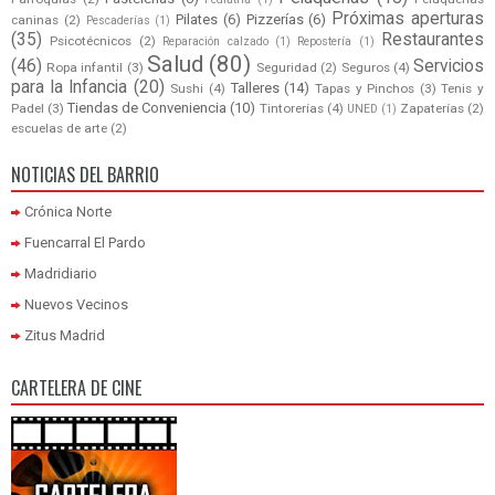
Próximas aperturas
Pilates
(6)
Pizzerías
(6)
caninas
(2)
Pescaderías
(1)
(35)
Restaurantes
Psicotécnicos
(2)
Reparación calzado
(1)
Repostería
(1)
Salud
(80)
(46)
Servicios
Ropa infantil
(3)
Seguridad
(2)
Seguros
(4)
para la Infancia
(20)
Talleres
(14)
Sushi
(4)
Tapas y Pinchos
(3)
Tenis y
Tiendas de Conveniencia
(10)
Padel
(3)
Tintorerías
(4)
Zapaterías
(2)
UNED
(1)
escuelas de arte
(2)
NOTICIAS DEL BARRIO
Crónica Norte
Fuencarral El Pardo
Madridiario
Nuevos Vecinos
Zitus Madrid
CARTELERA DE CINE