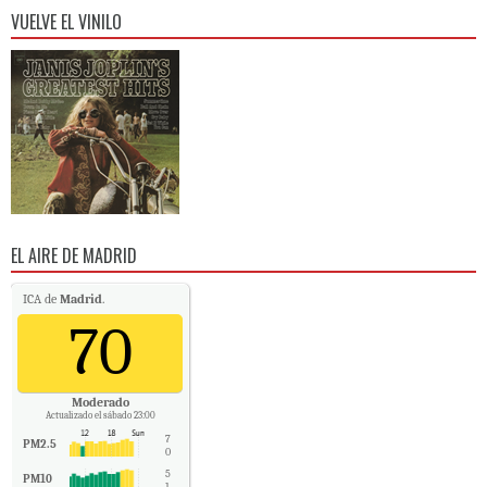
VUELVE EL VINILO
EL AIRE DE MADRID
ICA de
Madrid
.
70
Moderado
Actualizado el sábado 23:00
7
PM2.5
0
5
PM10